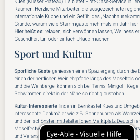
Kues (Kueser Plateau). Es bietet First-Class-Service in lie
Räumen. Herzliche Mitarbeiter, die ausgezeichnete region
internationale Küche und ein Gefühl des „Nachhausekomme
Gründe, warum viele Stammgäste mehrmals im Jahr hier
Hier heißt es:
relaxen, sich verwöhnen lassen, Wellness er
Gesundheit tun oder einfach Urlaub machen!
Sport und Kultur
Sportliche Gäste
geniessen einen Spaziergang durch die E
einen der herrlichen Weinlehrpfade längs des Moseltals 
und die Weinberge, können sich bei Tennis, Minigolf, Kegel
Schwimmen direkt in der Nähe so richtig austoben.
Kultur-Interessierte
finden in Bernkastel-Kues und Umgeb
interessante Denkmäler wie z.B. Sonnenuhren als Wahrze
und den schönsten mittelalterlichen Marktplatz Deutschla
Moselfestwochen, den Operettenfestspielen und den ver
und Veranstaltungen kommen alle Ihre Sinne zum klingen.