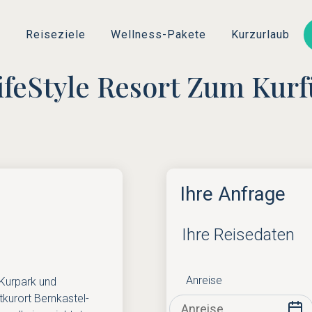
Direkt
zum
s
Reiseziele
Wellness-Pakete
Kurzurlaub
Inhalt
ifeStyle Resort Zum Kur
Ihre Anfrage
Ihre Reisedaten
Anreise
 Kurpark und
tkurort Bernkastel-