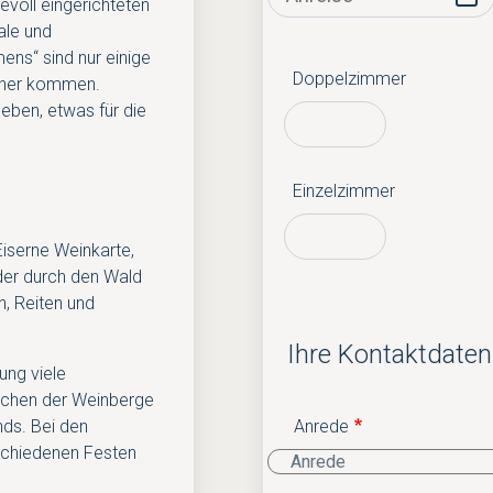
bevoll eingerichteten
ale und
ns“ sind nur einige
Doppelzimmer
 her kommen.
leben, etwas für die
Einzelzimmer
iserne Weinkarte,
oder durch den Wald
n, Reiten und
Ihre Kontaktdaten
ung viele
ichen der Weinberge
Anrede
nds. Bei den
schiedenen Festen