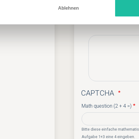
Ablehnen
Ihre Mitteilung an
Ihre
Nachricht
an
das
Hotel...
CAPTCHA
Math question (2 + 4 =)
Bitte diese einfache mathemati
Aufgabe 1+3 eine 4 eingeben.