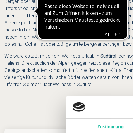
Bergen oder auf dem Land. In diesem Land werden Sie von de
unterschiedlichen Regionen begeistert sein. Besonders ideal ist
einem mediterranen "SPA Touch". Die Nähe zu Deutschland erm
Anreise per Flug, auch das Land mit dem Auto zu bereisen und 
die vielfältige Natur einem verschafft, voll und ganz zu genieß
neben Ihrem Wellness Aufenthalt auch noch viele weitere Aktiv
ob es nur Golfen ist oder z.B. geführte Bergwanderungen bzw.
Wie wäre es z.B. mit einem Wellness-Urlaub in
Südtirol
, der nö
Italiens. Direkt südlich der Alpen gelegen reizt diese Region d
Gebirgslandschaften kombiniert mit mediterranem Klima. Präm
vielseitige Kultur und idyllische Dörfer warten darauf von Ihne
Erfahren Sie mehr über
Wellness in Südtirol...
…
Zustimmung