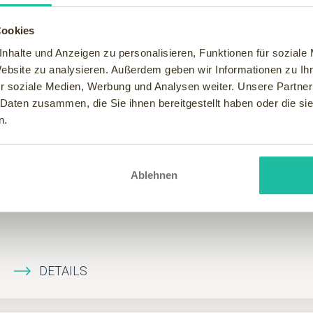
Cookies
nhalte und Anzeigen zu personalisieren, Funktionen für soziale
Website zu analysieren. Außerdem geben wir Informationen zu I
r soziale Medien, Werbung und Analysen weiter. Unsere Partner
 Daten zusammen, die Sie ihnen bereitgestellt haben oder die s
Falkensteiner Hotel Antholz
n.
Italien, Trentino-Südtirol, Antholz
Ablehnen
Ihre naturnahe & ganzheitliche Auszeit im 4* Adults-Only Genu
mit Panoramablick. Wald, Berge, Weite - sonst nichts. Urlaub, 
DETAILS