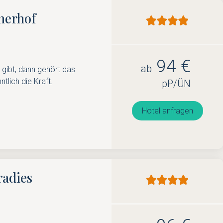
nerhof
94 €
ab
 gibt, dann gehört das
ntlich die Kraft.
pP/ÜN
Hotel anfragen
radies