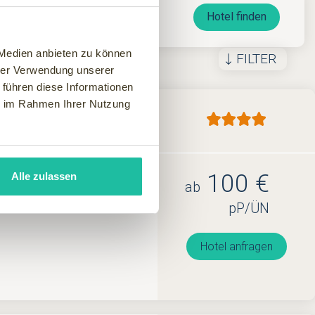
Hotel finden
 Medien anbieten zu können
FILTER
hrer Verwendung unserer
 führen diese Informationen
ie im Rahmen Ihrer Nutzung
100 €
Alle zulassen
ab
sshotel in Südtirol Aufwachen
der erdet.
pP/ÜN
Hotel anfragen