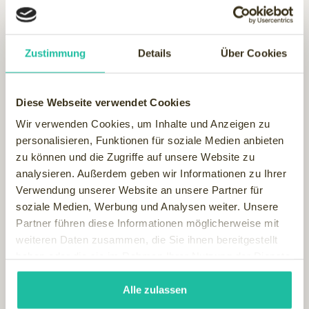
Zustimmung
Details
Über Cookies
Eden Babymoon
2 Nächte -
Genießen Sie am Thunersee Zeit zu zweit,
Diese Webseite verwendet Cookies
bevor ein neuer Lebensabschnitt beginnt!
Wir verwenden Cookies, um Inhalte und Anzeigen zu
personalisieren, Funktionen für soziale Medien anbieten
Hotel Eden Spiez
zu können und die Zugriffe auf unsere Website zu
Schweiz, Spiez
analysieren. Außerdem geben wir Informationen zu Ihrer
Verwendung unserer Website an unsere Partner für
SPECIAL ANZEIGEN
soziale Medien, Werbung und Analysen weiter. Unsere
544
Partner führen diese Informationen möglicherweise mit
Jetzt Angebot anfragen
ab €
weiteren Daten zusammen, die Sie ihnen bereitgestellt
haben oder die sie im Rahmen Ihrer Nutzung der Dienste
gesammelt haben.
Alle zulassen