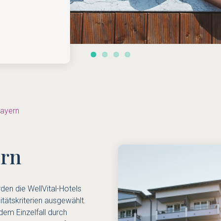
n Deutschland
Bayern
ern
en die WellVital-Hotels
ätskriterien ausgewählt.
edem Einzelfall durch