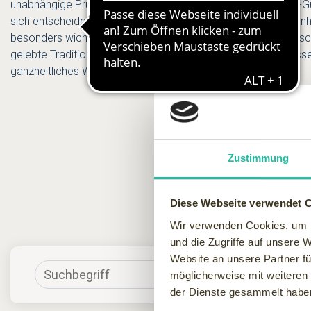
unabhängige Prüfer kontrolliert wird, bekommt das WellVital-Gü
sich entscheiden: ob Bewegung oder Entspannung, ob Schönhei
besonders wichtig sind – Bayern bietet mit traumhafte Landschaf
gelebte Tradition und herzliche Menschen die besten Vorausse
ganzheitliches Wohlbefinden.
Zustimmung
Diese Webseite verwendet 
Wir verwenden Cookies, um I
und die Zugriffe auf unsere 
Website an unsere Partner fü
möglicherweise mit weiteren
der Dienste gesammelt habe