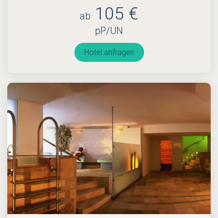
105 €
ab
pP/ÜN
Hotel anfragen