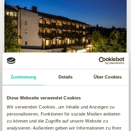
Zustimmung
Details
Über Cookies
AktiVital Hotel
Diese Webseite verwendet Cookies
Deutschland, Bayern, Bad Griesbach
Wir verwenden Cookies, um Inhalte und Anzeigen zu
Sportlich & Aktiv mit Wellness gepaart Das ***S
personalisieren, Funktionen für soziale Medien anbieten
AktiVital Hotel liegt im Osten von Bad Griesbach in
zu können und die Zugriffe auf unsere Website zu
attraktiver Hanglage zwischen dem Kurviertel
analysieren. Außerdem geben wir Informationen zu Ihrer