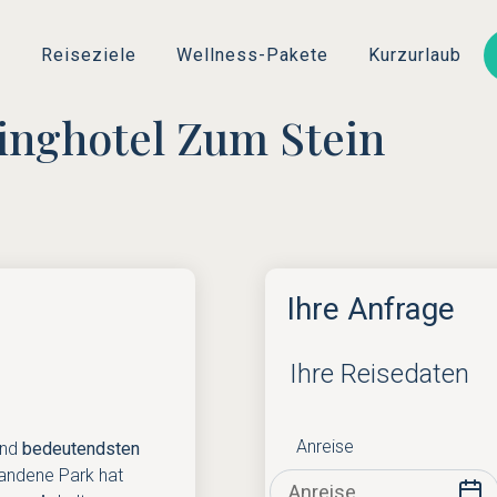
Direkt
zum
s
Reiseziele
Wellness-Pakete
Kurzurlaub
Inhalt
Ringhotel Zum Stein
Ihre Anfrage
Ihre Reisedaten
Anreise
und
bedeutendsten
tandene Park hat