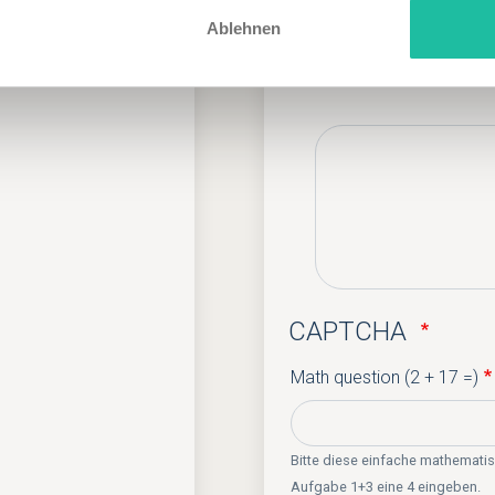
Ablehnen
Ihre Mitteilung an
Ihre
Nachricht
an
das
Hotel...
CAPTCHA
Math question (2 + 17 =)
Bitte diese einfache mathemati
Aufgabe 1+3 eine 4 eingeben.