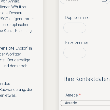
 von Anhalt.
altenen Wörlitzer
reichs Dessau-
Doppelzimmer
r UNESCO aufgenommen
g philosophischer
die Kunst, Erziehung
Einzelzimmer
en Hotel „Adlon“ in
der Wörlitzer
otel. Der damalige
ft und dem noch
.
Ihre Kontaktdaten
in das
 Radwanderung, die
Anrede
den etwas.