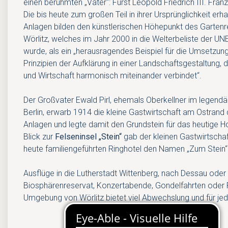
einen berühmten „Vater“: Fürst Leopold Friedrich III. Franz
Die bis heute zum großen Teil in ihrer Ursprünglichkeit erh
Anlagen bilden den künstlerischen Höhepunkt des Garten
Wörlitz, welches im Jahr 2000 in die Welterbeliste de
wurde, als ein „herausragendes Beispiel für die Umsetzun
Prinzipien der Aufklärung in einer Landschaftsgestaltung, 
und Wirtschaft harmonisch miteinander verbindet“.
Der Großvater Ewald Pirl, ehemals Oberkellner im legendär
Berlin, erwarb 1914 die kleine Gastwirtschaft am Ostrand 
Anlagen und legte damit den Grundstein für das heutige H
Blick zur
Felseninsel „Stein“
gab der kleinen Gastwirtscha
heute familiengeführten Ringhotel den Namen „Zum Stein“
Ausflüge in die Lutherstadt Wittenberg, nach Dessau oder 
Biosphärenreservat, Konzertabende, Gondelfahrten oder
Umgebung von Wörlitz bietet viel Abwechslung und für je