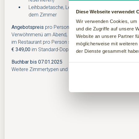
Leihbadetasche, Leihbademantel und Leihhandtüche
Diese Webseite verwendet 
dem Zimmer
Wir verwenden Cookies, um I
Angebotspreis
pro Person inkl. Genießer Frühstücksbuffet,
und die Zugriffe auf unsere 
Verwöhnmenü am Abend, 1x Lavendel-Menü am 2. Abend, 
Website an unsere Partner fü
im Restaurant pro Person sowie o.g. Leistungen
ab:
möglicherweise mit weiteren
€ 349,00
im Standard-Doppelzimmer
der Dienste gesammelt habe
Buchbar bis 07.01.2025
Weitere Zimmertypen und Einzelbelegung auf Anfrage. Prei