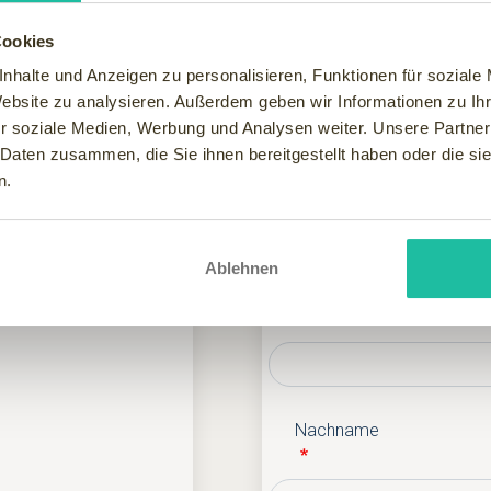
r befinden sich auf
Cookies
nhalte und Anzeigen zu personalisieren, Funktionen für soziale
 täglich 4-Gang
Website zu analysieren. Außerdem geben wir Informationen zu I
1x Kaffee und Kuchen
Ihre Kontaktdate
r soziale Medien, Werbung und Analysen weiter. Unsere Partner
 Daten zusammen, die Sie ihnen bereitgestellt haben oder die s
n.
Anrede
se exklusive Kurtaxe.
Ablehnen
Vorname
Nachname