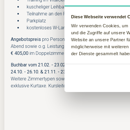
kuscheliger Leihbademantel und -badetuch
Teilnahme an den Fitness- und Gesundheitskursen (
Diese Webseite verwendet 
Parkplatz
Wir verwenden Cookies, um I
kostenloses W-Lan
und die Zugriffe auf unsere 
Angebotspreis
pro Person inkl. reichhaltigem Frühstücksbu
Website an unsere Partner fü
Abend sowie o.g. Leistungen
ab:
möglicherweise mit weiteren
€ 405,00
im Doppelzimmer ohne Terrasse / Balkon
der Dienste gesammelt habe
Buchbar vom 21.02. - 23.02. & 28.03. - 30.03. & 23.05. - 25.0
24.10. - 26.10. & 21.11. - 23.11.2025
Weitere Zimmertypen sowie Buchungen mit Einzelbelegung 
exklusive Kurtaxe. Kursleiter: Rainer Handke. Mindestteiln