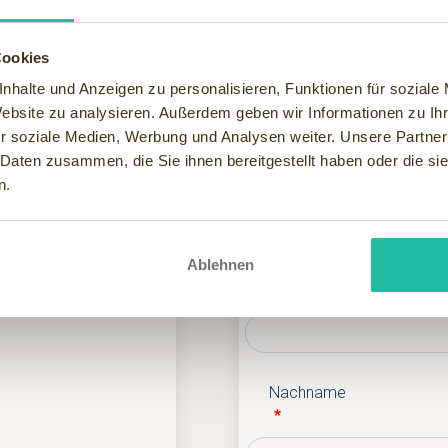
nach Verfügbarkeit)
Cookies
nhalte und Anzeigen zu personalisieren, Funktionen für soziale
Website zu analysieren. Außerdem geben wir Informationen zu I
Ihre Kontaktdate
ffet, Dinnerbuffet am
r soziale Medien, Werbung und Analysen weiter. Unsere Partner
 Daten zusammen, die Sie ihnen bereitgestellt haben oder die s
Anrede
n.
5. & 12.09. - 14.09. &
Ablehnen
Vorname
auf Anfrage. Preise
ehmerzahl: 6 Personen.
Nachname