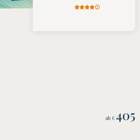
405
ab €