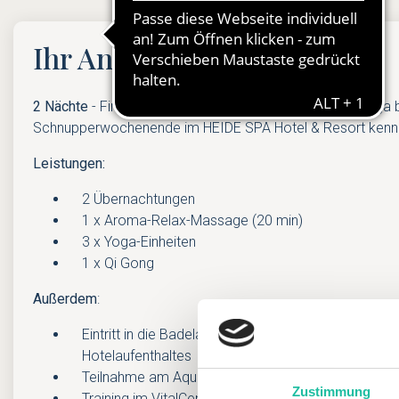
Ihr Angebot
2 Nächte
- Finden Sie zur eignen Mitte und lernen Sie Yoga
Schnupperwochenende im HEIDE SPA Hotel & Resort kenn
Leistungen:
2 Übernachtungen
1 x Aroma-Relax-Massage (20 min)
3 x Yoga-Einheiten
1 x Qi Gong
Außerdem
:
Eintritt in die Badelandschaft und Saunawelt währe
Hotelaufenthaltes
Teilnahme am Aqua-Fitness
Zustimmung
Training im VitalCenter