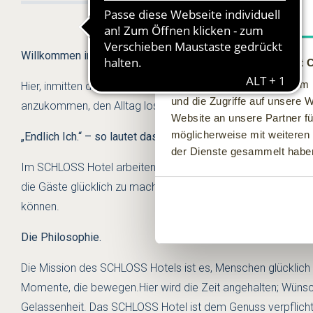
Zustimmung
Willkommen im SCHLOSS Hotel.
Diese Webseite verwendet 
Wir verwenden Cookies, um I
Hier, inmitten der Ruhe und Abgeschiedenheit einer einzigart
und die Zugriffe auf unsere 
anzukommen, den Alltag loszulassen und neue Kraft zu tanken
Website an unsere Partner fü
möglicherweise mit weiteren
„Endlich Ich.“ – so lautet das Motto und der Leitsatz diese
der Dienste gesammelt habe
Im SCHLOSS Hotel arbeiten besondere Menschen mit außerge
die Gäste glücklich zu machen. Das „Endlich Ich.“-Gefühl ent
können.
Die Philosophie.
Die Mission des SCHLOSS Hotels ist es, Menschen glücklich 
Momente, die bewegen.Hier wird die Zeit angehalten; Wünsche
Gelassenheit. Das SCHLOSS Hotel ist dem Genuss verpflichtet