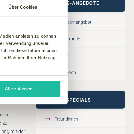
WELLNESS-ANGEBOTE
Über Cookies
Kennenlernangebot
 Medien anbieten zu können
ung
Männerrunde
hrer Verwendung unserer
 führen diese Informationen
Ich-Zeit
ie im Rahmen Ihrer Nutzung
 leisten und
Babymoon
um entziehen
Alle zulassen
THEMEN SPECIALS
d, und
Freundinnen
k zu
lang mit der