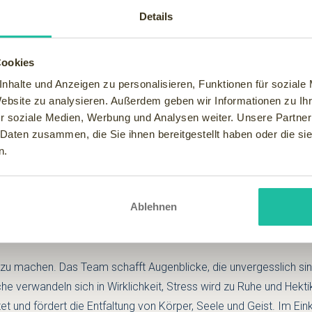
Details
Cookies
nhalte und Anzeigen zu personalisieren, Funktionen für soziale
igen Natur, bietet sich die Gelegenheit, in einer exklusiven Umgeb
Website zu analysieren. Außerdem geben wir Informationen zu I
. Die Zeit hier lädt zum Genießen ein.
r soziale Medien, Werbung und Analysen weiter. Unsere Partner
 Daten zusammen, die Sie ihnen bereitgestellt haben oder die s
s Hauses.
n.
wöhnlichen Fähigkeiten und dem starken Willen, Großartiges zu
faltet hier eine magische Anziehungskraft, der sich die Gäste ka
Ablehnen
zu machen. Das Team schafft Augenblicke, die unvergesslich sin
 verwandeln sich in Wirklichkeit, Stress wird zu Ruhe und Hekti
 und fördert die Entfaltung von Körper, Seele und Geist. Im Eink