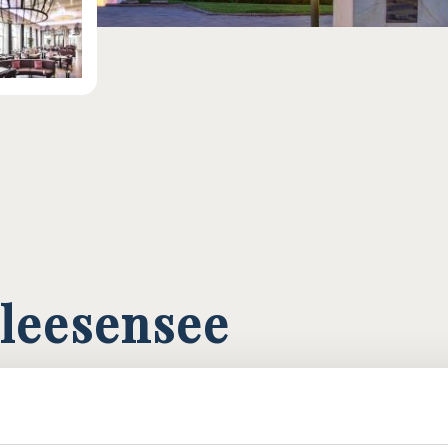
leesensee
INARIK
ANGEBOTE
ANFAHRT