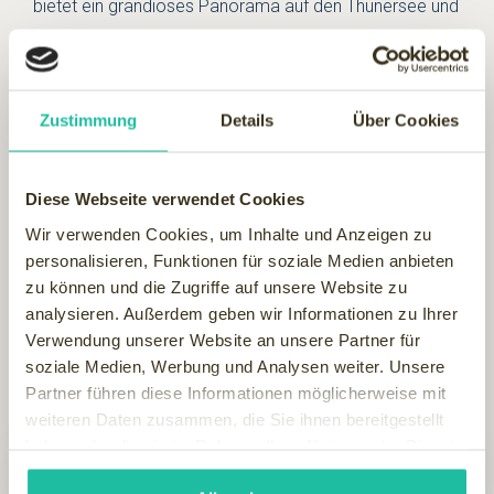
bietet ein grandioses Panorama auf den Thunersee und
die Berner Alpen.
Vom Balkon jedes der
45 Zimmer und
Juniorsuiten
blicken Sie auf das malerische Schloss
Zustimmung
Details
Über Cookies
Spiez, den Dorfkern, das atemberaubende
Bergpanorama des Berner Oberlandes oder den
Diese Webseite verwendet Cookies
Thunersee– alle Zimmer und Suiten mit Echtholzparkett
Wir verwenden Cookies, um Inhalte und Anzeigen zu
und Klimaanlage sind individuell eingerichtet und bieten
personalisieren, Funktionen für soziale Medien anbieten
modernen Schlafkomfort höchster Qualität.
zu können und die Zugriffe auf unsere Website zu
analysieren. Außerdem geben wir Informationen zu Ihrer
Veranstaltungen
aller Art finden im autonomen
Verwendung unserer Website an unsere Partner für
Tagungszentrum mit flexibel nutzbaren
Räumen für 5
soziale Medien, Werbung und Analysen weiter. Unsere
bis 120 Personen
viel Raum zum Sein.
Partner führen diese Informationen möglicherweise mit
weiteren Daten zusammen, die Sie ihnen bereitgestellt
haben oder die sie im Rahmen Ihrer Nutzung der Dienste
JETZT BUCHEN
gesammelt haben.