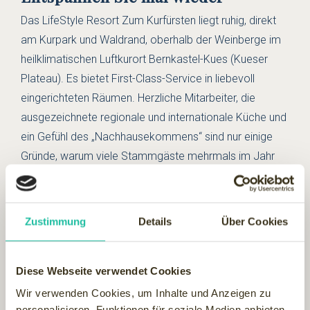
Das LifeStyle Resort Zum Kurfürsten liegt ruhig, direkt
am Kurpark und Waldrand, oberhalb der Weinberge im
heilklimatischen Luftkurort Bernkastel-Kues (Kueser
Plateau). Es bietet First-Class-Service in liebevoll
eingerichteten Räumen. Herzliche Mitarbeiter, die
ausgezeichnete regionale und internationale Küche und
ein Gefühl des „Nachhausekommens“ sind nur einige
Gründe, warum viele Stammgäste mehrmals im Jahr
hier her kommen.
Hier heißt es:
relaxen, sich verwöhnen lassen, Wellness
erleben, etwas für die Gesundheit tun oder einfach
Zustimmung
Details
Über Cookies
Urlaub machen!
Sport und Kultur
Diese Webseite verwendet Cookies
Sportliche Gäste
geniessen einen Spaziergang durch
Wir verwenden Cookies, um Inhalte und Anzeigen zu
die Eiserne Weinkarte, einen der herrlichen
personalisieren, Funktionen für soziale Medien anbieten