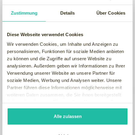
Das Hotel am Schlosspark in der alten
Residenzstadt
Zustimmung
Details
Über Cookies
Gotha
besticht durch seine verkehrsgünstige Lage,
direkt gegenüber vom
Schloss Friedenstein
und dem
englischen Schlosspark,
durch seine hervorragende
Diese Webseite verwendet Cookies
Küche, zuvorkommenden Service und komfortabler
Wir verwenden Cookies, um Inhalte und Anzeigen zu
und edler Ausstattung.
personalisieren, Funktionen für soziale Medien anbieten
zu können und die Zugriffe auf unsere Website zu
Sichern Sie sich Ihre Entspannung -
Buchen Sie jetzt!
analysieren. Außerdem geben wir Informationen zu Ihrer
Verwendung unserer Website an unsere Partner für
soziale Medien, Werbung und Analysen weiter. Unsere
Partner führen diese Informationen möglicherweise mit
JETZT BUCHEN
weiteren Daten zusammen, die Sie ihnen bereitgestellt
haben oder die sie im Rahmen Ihrer Nutzung der Dienste
gesammelt haben.
Alle zulassen
WEITERE INFOS