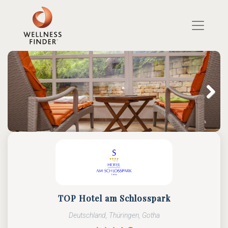
Direkt
zum
Inhalt
Next
Next
TOP Hotel am Schlosspark
Deutschland, Thüringen, Gotha