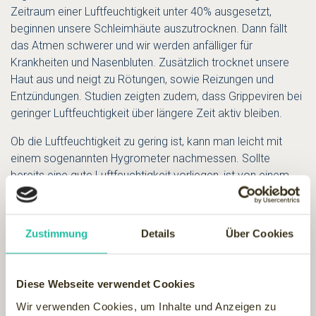
Zeitraum einer Luftfeuchtigkeit unter 40% ausgesetzt,
beginnen unsere Schleimhäute auszutrocknen. Dann fällt
das Atmen schwerer und wir werden anfälliger für
Krankheiten und Nasenbluten. Zusätzlich
trocknet unsere
Haut
aus und neigt zu Rötungen, sowie Reizungen und
Entzündungen. Studien zeigten zudem, dass Grippeviren bei
geringer Luftfeuchtigkeit über längere Zeit aktiv bleiben.
Ob die Luftfeuchtigkeit zu gering ist, kann man leicht mit
einem sogenannten Hygrometer nachmessen. Sollte
bereits eine gute Luftfeuchtigkeit vorliegen, ist von einem
zusätzlichen Luftbefeuchter abzuraten, da man sonst
schnell Probleme mit Schimmel bekommen kann. Zunächst
kann man auch verschieden Alternativen ausprobieren,
Zustimmung
Details
Über Cookies
bevor man in einen Diffuser investiert. Dazu gehören
Zimmerpflanzen oder Schalen mit Flüssigkeit auf der
Heizung. Auch kann man während des Duschens oder
Diese Webseite verwendet Cookies
Badens die Tür offenlassen, so wird die Luftfeuchtigkeit der
Wir verwenden Cookies, um Inhalte und Anzeigen zu
gesamten Wohnung automatisch mit erhöht.