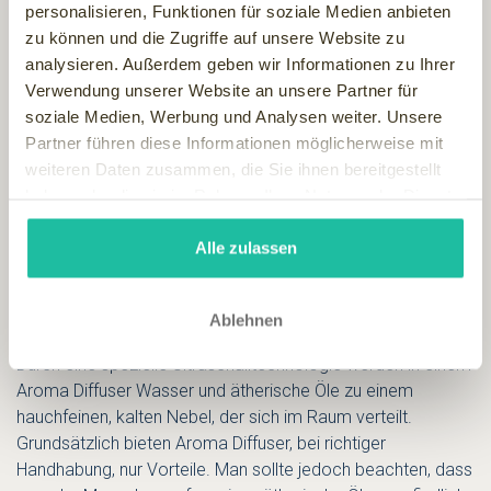
personalisieren, Funktionen für soziale Medien anbieten
Aromatisierung der
zu können und die Zugriffe auf unsere Website zu
analysieren. Außerdem geben wir Informationen zu Ihrer
Raumluft
Verwendung unserer Website an unsere Partner für
soziale Medien, Werbung und Analysen weiter. Unsere
Aroma Diffuser können auch ohne Aromen oder ätherische
Partner führen diese Informationen möglicherweise mit
Öle verwendet werden, dann funktionieren sie als
weiteren Daten zusammen, die Sie ihnen bereitgestellt
gewöhnliche Luftbefeuchter. Allerdings können bestimmte
haben oder die sie im Rahmen Ihrer Nutzung der Dienste
Gerüche dazu genutzt werden unser Wohlbefinden zu
gesammelt haben.
verbessern. Der Raumduft, der uns umgibt hat großen
Alle zulassen
Einfluss auf unseren Körper und Geist. Er kann unseren
Schlaf positiv unterstützten, unsere Kreativität anregen oder
uns beruhigen und gleichzeitig unsere
Ablehnen
Konzentrationsfähigkeit stärken.
Durch eine spezielle Ultraschalltechnologie werden in einem
Aroma Diffuser Wasser und ätherische Öle zu einem
hauchfeinen, kalten Nebel, der sich im Raum verteilt.
Grundsätzlich bieten Aroma Diffuser, bei richtiger
Handhabung, nur Vorteile. Man sollte jedoch beachten, dass