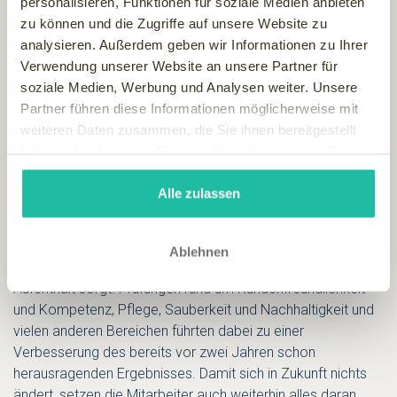
personalisieren, Funktionen für soziale Medien anbieten
Tester des
Deutschen Wellness Verbandes
Punkt für Punkt
zu können und die Zugriffe auf unsere Website zu
durchgehen, zeigt deutlich den Umfang einer solchen
analysieren. Außerdem geben wir Informationen zu Ihrer
Prüfung. Ziel des Verbandes ist es mit dem Zertifikat den
Verwendung unserer Website an unsere Partner für
Hotelgästen aufzuzeigen, dass das Hotel ein bestimmtes
soziale Medien, Werbung und Analysen weiter. Unsere
Maß an Qualitätsstandards erfüllt. Für die Gäste ist vor dem
Partner führen diese Informationen möglicherweise mit
eigentlich Aufenthalt ohne ein solches Zertifikat nur schwer
weiteren Daten zusammen, die Sie ihnen bereitgestellt
zu erkennen inwieweit das Hotel auch einen wohltuenden
haben oder die sie im Rahmen Ihrer Nutzung der Dienste
Wellness-Urlaub ermöglicht. Während viele Hotels lediglich
gesammelt haben.
optisch mit imposanten Bade- und Saunalandschaften
Alle zulassen
locken, konnte das TOP CountryLine HEIDE SPA Hotel &
Resort mit einem Ergebnis von 96,2 % im Quality Audit
deutlich zeigen, dass es neben der Optik auch durch
Ablehnen
professionelle Dienstleistungen für einen entspannenden
Aufenthalt sorgt. Prüfungen rund um Kundenfreundlichkeit
und Kompetenz, Pflege, Sauberkeit und Nachhaltigkeit und
vielen anderen Bereichen führten dabei zu einer
Verbesserung des bereits vor zwei Jahren schon
herausragenden Ergebnisses. Damit sich in Zukunft nichts
ändert, setzen die Mitarbeiter auch weiterhin alles daran,