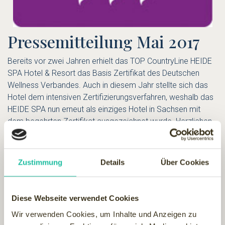
Pressemitteilung Mai 2017
Bereits vor zwei Jahren erhielt das
TOP CountryLine HEIDE
SPA Hotel & Resort
das Basis Zertifikat des Deutschen
Wellness Verbandes. Auch in diesem Jahr stellte sich das
Hotel dem intensiven Zertifizierungsverfahren, weshalb das
HEIDE SPA nun erneut als einziges Hotel in Sachsen mit
dem begehrten Zertifikat ausgezeichnet wurde. Herzlichen
Glückwunsch auch vom Wellnessfinder an den
Geschäftsführer Ole Hartjen und seinem Team zu dieser
besonderen Leistung.
Zustimmung
Details
Über Cookies
Richtlinien und Transparenz
für die Gäste
Diese Webseite verwendet Cookies
Wir verwenden Cookies, um Inhalte und Anzeigen zu
Bereits der etwa 600 Kriterien umfassende Katalog, den die