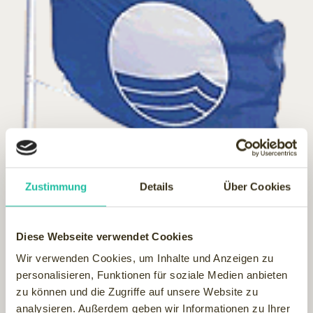
Zum ersten Mal können auf der Wellness Insel Usedom
Zustimmung
Details
Über Cookies
sieben der zehn Seebäder die "Blaue Flagge" hissen.
In diesem Jahr wird die Umweltfahne erstmals im Seebad
Loddin wehen. In Zinnowitz weht sie bereits zum 13. Mal in
Diese Webseite verwendet Cookies
Folge. "Blaue Flaggen" wehen auch in den Kaiserbädern
Wir verwenden Cookies, um Inhalte und Anzeigen zu
Ahlbeck, Heringsdorf und Bansin, in Trassenheide und
personalisieren, Funktionen für soziale Medien anbieten
Karlshagen sowie im Yacht- und Fischereihafen Karlshagen.
zu können und die Zugriffe auf unsere Website zu
Für Feriengäste und Wellness-Urlauber signalisiert die
analysieren. Außerdem geben wir Informationen zu Ihrer