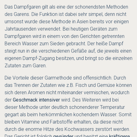
Das Dampfgaren gilt als eine der schonendsten Methoden
des Garens. Die Funktion ist dabei sehr simpel, denn nicht
umsonst wurde diese Methode in Asien bereits vor einigen
Jahrtausenden verwendet. Bei heutigen Geräten zum
Dampfgaren wird in einem von den Gerichten getrennten
Bereich Wasser zum Sieden gebracht. Der heiße Dampf
steigt nun in die verschiedenen Gefäße auf, die jeweils einen
eigenen Dampf-Zugang besitzen, und bringt so die einzelnen
Zutaten zum Garen.
Die Vorteile dieser Garmethode sind offensichtlich. Durch
das Trennen der Zutaten wie z.B. Fisch und Gemüse können
sich deren Aromen nicht miteinander vermischen, wodurch
der
Geschmack intensiver
wird. Des Weiteren wird bei
dieser Methode unter deutlich schonenderer Temperatur
gegart als beim herkömmlichen kochendem Wasser. Somit
bleiben Vitamine und Farbstoffe erhalten, da diese nicht
durch die enorme Hitze des Kochwassers zerstört werden.
Das Gericht ist folglich
gesünder
und besitzt eine
kräftigere