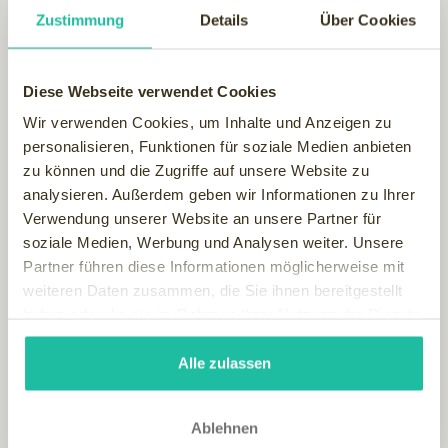
Zustimmung
Details
Über Cookies
Die Garzeiten variieren zwischen den verschiedenen
Dampfgarern minimal und hängen unter anderem von den
Einstellungen für Feuchtigkeit und Temperatur ab. Es
Diese Webseite verwendet Cookies
empfiehlt sich diese auf 100 % Feuchtigkeit bei 100° C.
einzustellen. Für die korrekten Garzeiten der Gerichte, die
Wir verwenden Cookies, um Inhalte und Anzeigen zu
Sie am liebsten zubereiten, bekommen Sie jedoch sehr
personalisieren, Funktionen für soziale Medien anbieten
schnell ein Gespür. Oft hilft auch ein Blick auf die
zu können und die Zugriffe auf unsere Website zu
Verpackung ihrer Zutaten, da die Hersteller inzwischen auch
analysieren. Außerdem geben wir Informationen zu Ihrer
Tipps bzw. Angaben zur Zubereitung durch Dampfgaren
Verwendung unserer Website an unsere Partner für
ihrer Gerichte angeben. Die folgende Tabelle zeigt Ihnen zur
soziale Medien, Werbung und Analysen weiter. Unsere
Orientierung eine Übersicht einiger Zutaten und deren
Partner führen diese Informationen möglicherweise mit
Garzeit.
weiteren Daten zusammen, die Sie ihnen bereitgestellt
haben oder die sie im Rahmen Ihrer Nutzung der Dienste
Zutat
Garzeit
gesammelt haben.
Spinat
3-5 min
Alle zulassen
Garnelen
4-5 min
Mangold, Champignons
5-8 min
Ablehnen
Zucchini, Erbsen
5-10 min