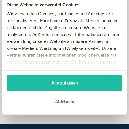
Diese Webseite verwendet Cookies
Wir verwenden Cookies, um Inhalte und Anzeigen zu
personalisieren, Funktionen für soziale Medien anbieten
zu können und die Zugriffe auf unsere Website zu
... und jetzt können Sie - beim sonntäglichen
analysieren. Außerdem geben wir Informationen zu Ihrer
Nachmittagskaffee am
Verwendung unserer Website an unsere Partner für
Sonntag den 7.2.2010 um 16:00 Uhr
im Ersten (ARD)
soziale Medien, Werbung und Analysen weiter. Unsere
beim
ALMDORF SEINERZEIT
"vorbei schauen" dank der
Partner führen diese Informationen möglicherweise mit
Sendung
weiteren Daten zusammen, die Sie ihnen bereitgestellt
Vom Schweizer Meer an die Österreichische Riviera
haben oder die sie im Rahmen Ihrer Nutzung der Dienste
Unser besonderes und etwas andere Urlaubs- und Wellness-
gesammelt haben.
Ziel bildet im Reisebericht den krönenden Abschluss.
Alle zulassen
Ablehnen