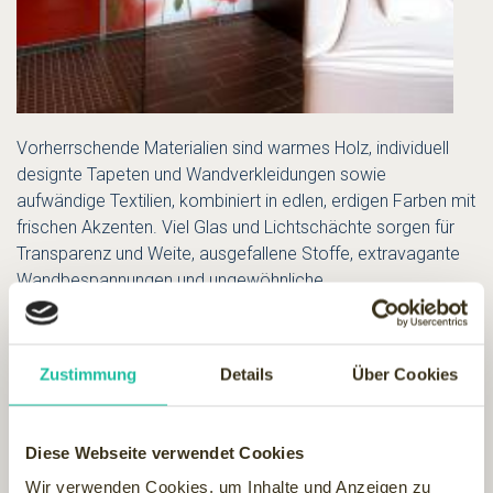
Vorherrschende Materialien sind warmes Holz, individuell
designte Tapeten und Wandverkleidungen sowie
aufwändige Textilien, kombiniert in edlen, erdigen Farben mit
frischen Akzenten. Viel Glas und Lichtschächte sorgen für
Transparenz und Weite, ausgefallene Stoffe, extravagante
Wandbespannungen und ungewöhnliche
Beleuchtungsszenarien vermitteln eine wohnliche
Atmosphäre.
Perfekt ergänzt wird dieser Anbau durch das schon
Zustimmung
Details
Über Cookies
bestehende Angebot aus einem 12 mal 8 Meter großen
Hallenschwimmbad, sechs Saunen und einem Fitness-
Center mit Technogym-Geräten
Diese Webseite verwendet Cookies
Wir verwenden Cookies, um Inhalte und Anzeigen zu