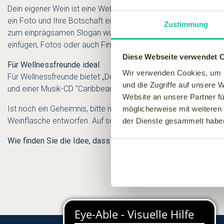
Dein eigener Wein ist eine Website
, wo Sie Ihr eigenes schick
ein Foto und Ihre Botschaft eingeben und spätestens drei bis vi
Zustimmung
zum einprägsamen Slogan wurde schon vieles ausgeliefert. An
einfügen, Fotos oder auch Firmenlogos hochladen sowie die Sc
Diese Webseite verwendet 
Für Wellnessfreunde ideal
Wir verwenden Cookies, um I
Für Wellnessfreunde bietet
„Dein eigener Wein" ein Wellness S
und die Zugriffe auf unsere 
und einer Musik-CD "Caribbean Breeze" (60 min).
Der Clou für
Website an unsere Partner fü
Ist noch ein Geheimnis, bitte nicht verraten: Mein Partner hat 
möglicherweise mit weiteren
Weinflasche entworfen. Auf seine Reaktion bin ich jetzt schon
der Dienste gesammelt habe
Wie finden Sie die Idee, dass man Etiketten selbst gestalten k