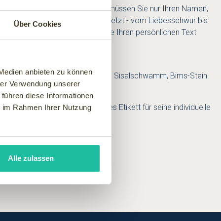
dividuell gestalten können. Dazu müssen Sie nur Ihren Namen,
 Kreativität sind keine Grenzen gesetzt - vom Liebesschwur bis
Über Cookies
e können über eine Eingabemaske Ihren persönlichen Text
 Medien anbieten zu können
bad (120 ml), Bodylotion (120 ml), Sisalschwamm, Bims-Stein
hrer Verwendung unserer
önlichem Etikett.
 führen diese Informationen
hn für ein besonderes liebevolles Etikett für seine individuelle
ie im Rahmen Ihrer Nutzung
Hotels ideal, oder?
Alle zulassen