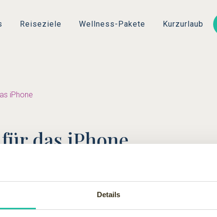
Direkt
zum
s
Reiseziele
Wellness-Pakete
Kurzurlaub
Inhalt
das iPhone
 für das iPhone
genommen? Na? Jetzt geht es einfacher: Es gibt nämlich den erste
Details
ofessionelle Reiseinformationen. Der Urlauber kann auf Informatio
staurants, Nightlife und Shopping und zusätzlich gibt es Tipps 