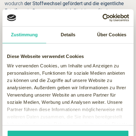
wodurch
der Stoffwechsel gefördert und die eigentliche
Entgiftung in Gang gesetzt wird
. Sie können für den
Geschmack anstelle von Salz und Zucker lieber sparsame
pflanzliche Öle und reichlich Kräuter nutzen.
Neben der Ernährungsumstellung empfiehlt es sich dem
Zustimmung
Details
Über Cookies
Körper auch durch sportliche Aktivitäten und wohltuenden
Behandlungen etwas Gutes zu tun. Es Emfpiehlt sich dabei
auch
auf professionelle Anleitung zurückzugreifen
, denn
Diese Webseite verwendet Cookies
viele Wellness-Hotels bieten themenspezifische Pauschalen
Wir verwenden Cookies, um Inhalte und Anzeigen zu
wie z.B.
Wellness für die Linie
und
Medical Wellness
an, die
personalisieren, Funktionen für soziale Medien anbieten
Ihnen als gute Starthilfe in eine gesunde Zukunft dienen.
zu können und die Zugriffe auf unsere Website zu
Wellnessfinder Tipp: Fat Burner
analysieren. Außerdem geben wir Informationen zu Ihrer
Verwendung unserer Website an unsere Partner für
Special / Detox -
soziale Medien, Werbung und Analysen weiter. Unsere
Entschlackungswoche
Partner führen diese Informationen möglicherweise mit
weiteren Daten zusammen, die Sie ihnen bereitgestellt
haben oder die sie im Rahmen Ihrer Nutzung der Dienste
gesammelt haben.