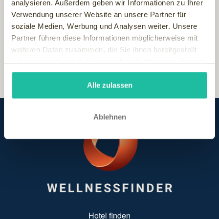
analysieren. Außerdem geben wir Informationen zu Ihrer
Verwendung unserer Website an unsere Partner für
soziale Medien, Werbung und Analysen weiter. Unsere
Partner führen diese Informationen möglicherweise mit
weiteren Daten zusammen, die Sie ihnen bereitgestellt
haben oder die sie im Rahmen Ihrer Nutzung der Dienste
gesammelt haben.
Alle zulassen
Ablehnen
SUBFOOTER MENU
Hotel finden