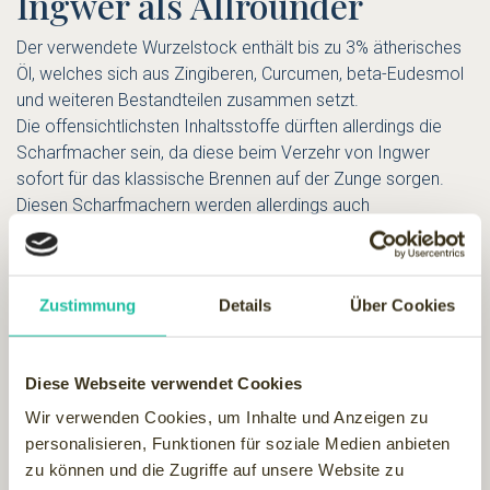
Ingwer als Allrounder
Der verwendete Wurzelstock enthält bis zu 3% ätherisches
Öl, welches sich aus Zingiberen, Curcumen, beta-Eudesmol
und weiteren Bestandteilen zusammen setzt.
Die offensichtlichsten Inhaltsstoffe dürften allerdings die
Scharfmacher sein, da diese beim Verzehr von Ingwer
sofort für das klassische Brennen auf der Zunge sorgen.
Diesen Scharfmachern werden allerdings auch
Schmerzlindernde, sowie Entzündungs- und
Blutungshemmende Eigenschaften nachgesagt. In der
Haushaltsapotheke ist Ingwer jedoch bekannter als
Zustimmung
Details
Über Cookies
Mittelchen gegen Reisübelkeit und Brechreiz.
Durch die Scharfmacher wird zudem die
Magensäureproduktion angeregt und somit auch die
Diese Webseite verwendet Cookies
Verdauung in Schwung gebracht.
Wir verwenden Cookies, um Inhalte und Anzeigen zu
Nicht nur als Arzeneimittel lässt sich Ingwer Vielfältig
personalisieren, Funktionen für soziale Medien anbieten
einsetzen. So gibt es Ingwer als Pulver, Tee, Bonbon und in
zu können und die Zugriffe auf unsere Website zu
vielen weitern Varianten zu entdecken.