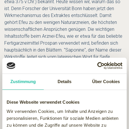
etwa 375 v.Chr.) bekannt. Heute wissen wir, warum das so
ist. Denn Forscher der Universität Bonn haben jetzt den
Wirkmechanismus des Extraktes entschlüsselt. Damit
gehört Efeu zu den wenigen Naturarzneien, die höchsten
wissenschaftlichen Ansprüchen genügen. Die wichtigen
Inhaltsstoffe beim Arznei-Efeu, wie er etwa für das beliebte
Fertigarzneimittel Prospan verwendet wird, befinden sich
hauptsächlich in den Blättern. "Saponine", der Name dieser
Wirkstoffe, leitet sich vom lateinischen Wort für Seife
("sapo") ab, und ist darauf zurückzuführen, dass sie
schäumen, wenn man sie in Wasser auflöst. Professor
Hanns Häberlein von der Universität Bonn und seine
Zustimmung
Details
Über Cookies
Arbeitsgruppe haben jetzt mit Hilfe neuartiger
Forschungsansätze
herausgefunden, dass für die Husten lindernde Wirkung das
Diese Webseite verwendet Cookies
Saponin Alpha-Hederin verantwortlich ist. Es sorgt dafür,
Wir verwenden Cookies, um Inhalte und Anzeigen zu
dass der zähe Schleim verflüssigt wird und so besser
personalisieren, Funktionen für soziale Medien anbieten
abgehustet werden kann, wodurch der Hustenreiz gedämpft
zu können und die Zugriffe auf unsere Website zu
wird. Außerdem werden die Bronchien erweitert und das