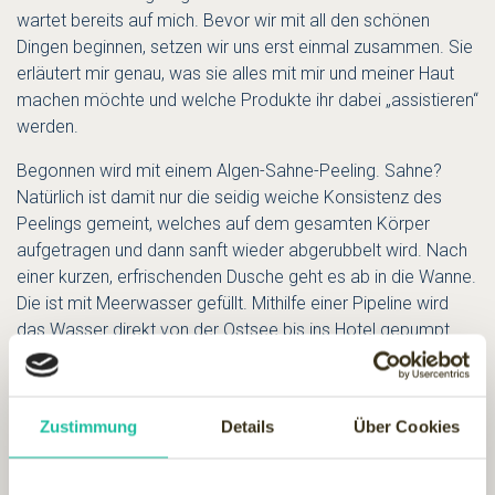
wartet bereits auf mich. Bevor wir mit all den schönen
Dingen beginnen, setzen wir uns erst einmal zusammen. Sie
erläutert mir genau, was sie alles mit mir und meiner Haut
machen möchte und welche Produkte ihr dabei „assistieren“
werden.
Begonnen wird mit einem Algen-Sahne-Peeling. Sahne?
Natürlich ist damit nur die seidig weiche Konsistenz des
Peelings gemeint, welches auf dem gesamten Körper
aufgetragen und dann sanft wieder abgerubbelt wird. Nach
einer kurzen, erfrischenden Dusche geht es ab in die Wanne.
Die ist mit Meerwasser gefüllt. Mithilfe einer Pipeline wird
das Wasser direkt von der Ostsee bis ins Hotel gepumpt
und speist nicht nur alle drei Pools des Hauses, sondern
auch die sieben Thalassowannen. So kann ich im Meer
baden, ohne aus dem Haus zu müssen. Obendrein ist das
Zustimmung
Details
Über Cookies
Wasser schön warm und bekommt mit einem „Schuss“
pulverisierter Algen noch die richtige maritime Note. Das
riecht man übrigens auch. 20 Minuten läuft nun eine