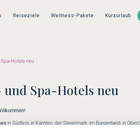
Direkt
zum
s
Reiseziele
Wellness-Pakete
Kurzurlaub
Inhalt
d Spa-Hotels neu
- und Spa-Hotels neu
Willkommen!
ces
in Südtirol, in Kärnten, der Steiermark, im Burgenland, in Obe
lnessbereich der einzelnen Falkensteiner Hotels wird – je nach S