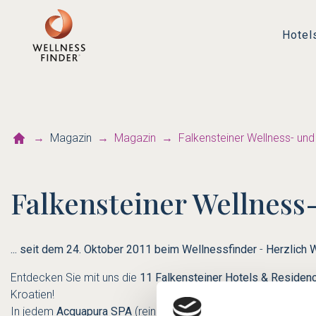
Hotel
Magazin
Magazin
Falkensteiner Wellness- un
Falkensteiner Wellness
... seit dem 24. Oktober 2011 beim Wellnessfinder
-
Herzlich 
Entdecken Sie mit uns die
11 Falkensteiner Hotels & Residen
Kroatien!
In jedem
Acquapura SPA
(reines Wasser) - dem jeweiligen Wel