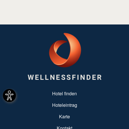
SUBFOOTER MENU
Hotel finden
Hoteleintrag
Karte
Kontakt