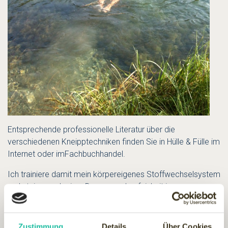
Entsprechende professionelle Literatur über die
verschiedenen Kneipptechniken finden Sie in Hülle & Fülle im
Internet oder imFachbuchhandel.
Ich trainiere damit mein körpereigenes Stoffwechselsystem
und steige nach einer Bewegung-Laufeinheit in unseren
kalten Bach und gehe zuerst mit den Füssen mehrmals nur
wenige Sekunden in das kalte Wasser, nach einiger Zeit
sogar für mehrere Minuten.
Zustimmung
Details
Über Cookies