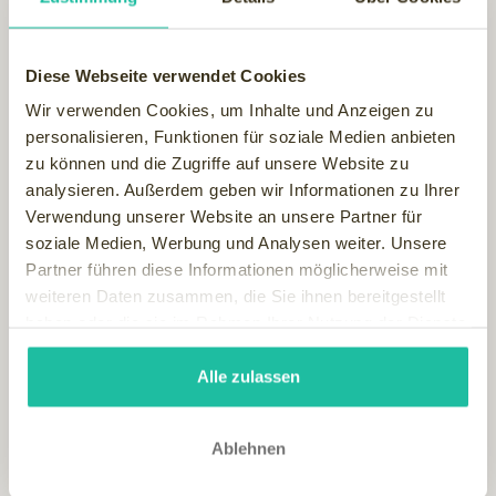
Sogar ganz kurzes Schwimmen im eiskalten Tiroler
Gebirgssee (siehe Bild unten - Fernsteinsee –
Diese Webseite verwendet Cookies
Wassertemperatur ca. 8-10 Grad - brrrrh) gehört seit zwei
Wir verwenden Cookies, um Inhalte und Anzeigen zu
Jahren zu meinem eigenen körperlichen
personalisieren, Funktionen für soziale Medien anbieten
„Abhärtungsprogramm“. Sie glauben gar nicht, wie das
zu können und die Zugriffe auf unsere Website zu
meinen Geist & Körper erfrischt.
analysieren. Außerdem geben wir Informationen zu Ihrer
Jede Zelle fühlt sich an wie neu geboren und von negativen
Verwendung unserer Website an unsere Partner für
Energien gereinigt.
soziale Medien, Werbung und Analysen weiter. Unsere
Partner führen diese Informationen möglicherweise mit
weiteren Daten zusammen, die Sie ihnen bereitgestellt
haben oder die sie im Rahmen Ihrer Nutzung der Dienste
gesammelt haben.
Alle zulassen
Ablehnen