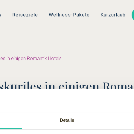
Direkt
zum
s
Reiseziele
Wellness-Pakete
Kurzurlaub
Inhalt
les in einigen Romantik Hotels
skuriles in einigen Roma
rie "Fundsache" entdeckt.
Anderen den Stier, der das Romantik-Logo "auf die Hörner genom
Details
mantik Hotels - TOP.
lagen.