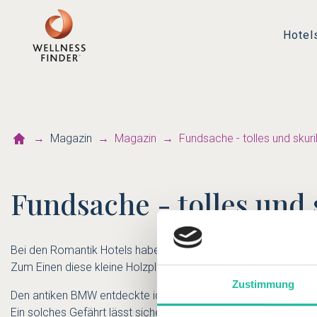
Hotel
Magazin
Magazin
Fundsache - tolles und skuri
Fundsache - tolles und 
Bei den Romantik Hotels habe ich Einiges für die neue Katego
Zum Einen diese kleine Holzplastik in der Sauna - TOP! Zum 
Zustimmung
Den antiken BMW entdeckte ich bei einem österreichischen Ro
Ein solches Gefährt lässt sicher viele Männerherzen höher sch