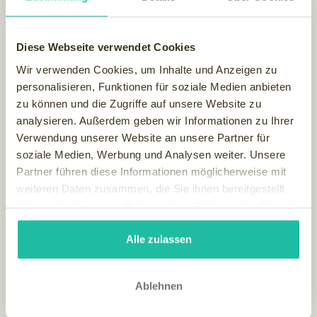
italienisches Design trifft hier auf traditionelle Tiroler
Stilelemente. Heimisches Holz und gewalkter Lodenstoff
geben dem modernen Interieur einen exklusiven„Alpin-
Diese Webseite verwendet Cookies
Touch“, in Szene gesetzt durch raffinierte Lichtquellen.
Wir verwenden Cookies, um Inhalte und Anzeigen zu
personalisieren, Funktionen für soziale Medien anbieten
Natürlich verfügt jede Suite im Hohenwart auch über einen
zu können und die Zugriffe auf unsere Website zu
Logenplatz im Freien. Auf großzügigen Panoramabalkons,
analysieren. Außerdem geben wir Informationen zu Ihrer
ausgestattet mit Komfortliegen, ist gut relaxen – zu Füßen
Verwendung unserer Website an unsere Partner für
die verschwenderische Rosenpracht des Hotelgartens, auf
soziale Medien, Werbung und Analysen weiter. Unsere
Augenhöhe die einzigartige Bergkulisse des
Partner führen diese Informationen möglicherweise mit
Burggrafenamtes… und mittendrin jede Menge Freiraum für
weiteren Daten zusammen, die Sie ihnen bereitgestellt
einzigartige Feriengefühle!
haben oder die sie im Rahmen Ihrer Nutzung der Dienste
Stress ade, sich Zeit nehmen, um das Leben zu genießen.
gesammelt haben.
Dazu habe ich das passende Zitat für Sie entdeckt:
"
Wer
Alle zulassen
zwingen will die Zeit, den wird sie selber zwingen; wer sie
gewähren läßt, dem wird sie Rosen bringen."
Ablehnen