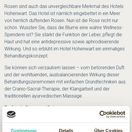
Rosen sind auch das unvergleichbare Merkmal des Hotels
Hohenwart. Das Hotel ist nämlich eingebettet in ein Meer
von herrlich duftenden Rosen. Nun ist die Rose nicht nur
schön. Wussten Sie, dass die Blume eine wahre Wellness-
Spenderin ist? Sie stärkt die Funktion der Leber, pflegt die
Haut und hat eine antidepressive sowie aphrodisierende
Wirkung. Und so erblüht im Hotel Hohenwart ein einmaliges
Behandlungskonzept.
Sie können sich verzaubern lassen – vom betörenden Duft
und der wohltuenden, ausbalancierenden Wirkung dieser
Behandlungszeremonien mit einfachen Grundtechniken aus
der Cranio-Sacral-Therapie, der Klangarbeit und der
traditionellen ayurvedischen Massage.
Taufrisch: Die neuen Suiten
Sie machen ihrem Namen alle Ehre: die fünf neuen,
klimatisierten „Rosensuiten“ im Haus Christine, die ihre Gäste
aufnehmen wie ein duftiger Blütenkelch. Elegantes
Zustimmung
Details
Über Cookies