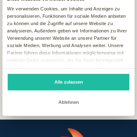
zum Ausdruck bringen",
berichtet der Prüfer des Deutschen
Wellness Verbandes nach seinem anonymen Testbesuch.
Wir verwenden Cookies, um Inhalte und Anzeigen zu
Das Hotel Meerlust bestand die strenge Prüfung mit rund
personalisieren, Funktionen für soziale Medien anbieten
1.500 Prüfkriterien bravourös und erlangte nicht nur die
zu können und die Zugriffe auf unsere Website zu
Spitzenauszeichnung „EXZELLENT“, sondern erzielte
analysieren. Außerdem geben wir Informationen zu Ihrer
zugleich auch die höchste Bewertung, die der Deutsche
Verwendung unserer Website an unsere Partner für
Wellness Verband bislang überhaupt vergeben hat. Ein
soziale Medien, Werbung und Analysen weiter. Unsere
Refugium für den höchst privaten Rückzug, mit ehrlicher
Partner führen diese Informationen möglicherweise mit
Gastfreundschaft, stilvollem Wohlfühlambiente und einer
weiteren Daten zusammen, die Sie ihnen bereitgestellt
entspannten Atmosphäre. Aber vor allem ein
haben oder die sie im Rahmen Ihrer Nutzung der Dienste
Paradebeispiel für gelebte Wellnessqualität
gesammelt haben.
Alle zulassen
Ablehnen