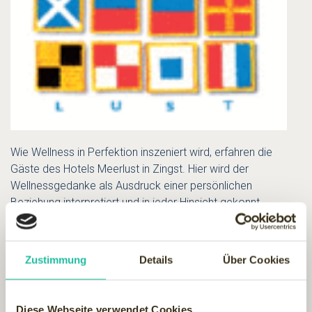
Wie Wellness in Perfektion inszeniert wird, erfahren die
Gäste des Hotels Meerlust in Zingst. Hier wird der
Wellnessgedanke als Ausdruck einer persönlichen
Beziehung interpretiert und in jeder Hinsicht gekonnt
umgesetzt.
"Wellness beginnt im Meerlust mit den wohligen Emotionen,
Zustimmung
Details
Über Cookies
die durch die Faszination eines Umfelds ausgelöst werden.
Am Wichtigsten sind jedoch die vielen Aufmerksamkeiten,
die Wertschätzung und ein herzliches Willkommen liebevoll
Diese Webseite verwendet Cookies