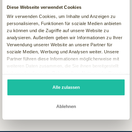
alpiner Kräutergarten.
Diese Webseite verwendet Cookies
Hunderte alpine Kräuter, darunter auch Sortenraritäten,
Wir verwenden Cookies, um Inhalte und Anzeigen zu
wurden nach alter Bauerntradition überall im Almdorf
personalisieren, Funktionen für soziale Medien anbieten
angelegt. Kräuter und Düfte wohin das Auge reicht, bzw. die
zu können und die Zugriffe auf unsere Website zu
Nase riecht. Alles Nutzpflanzen, die nicht nur Ihren
analysieren. Außerdem geben wir Informationen zu Ihrer
persönlichen Hüttengarten zieren, sondern auch Einzug
Verwendung unserer Website an unsere Partner für
in die Küche finden… authentisch eben, wie alles im Almdorf
soziale Medien, Werbung und Analysen weiter. Unsere
SEINERZEIT.
Partner führen diese Informationen möglicherweise mit
Viele der hier verwendeten Kräuter sind bereits in
weiteren Daten zusammen, die Sie ihnen bereitgestellt
Vergessenheit geraten. Die Familie Landschützer möchte
haben oder die sie im Rahmen Ihrer Nutzung der Dienste
mit dieser Aktion die alte Tradition wieder sinnlich aufleben
gesammelt haben.
lassen. Eine wahre Freude für die Liebhaber des
SEINERZEIT!
Alle zulassen
Ablehnen