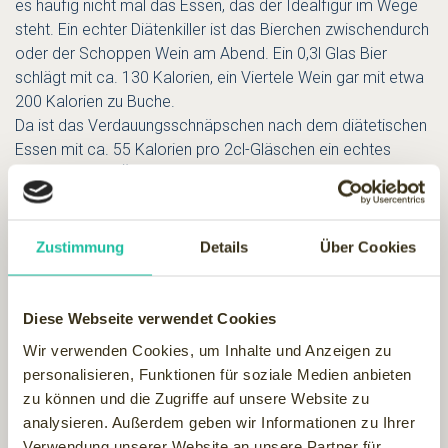
es häufig nicht mal das Essen, das der Idealfigur im Wege
steht. Ein echter Diätenkiller ist das Bierchen zwischendurch
oder der Schoppen Wein am Abend. Ein 0,3l Glas Bier
schlägt mit ca. 130 Kalorien, ein Viertele Wein gar mit etwa
200 Kalorien zu Buche.
Da ist das Verdauungsschnäpschen nach dem diätetischen
Essen mit ca. 55 Kalorien pro 2cl-Gläschen ein echtes
Leichtgewicht. Überhaupt sind die Spirituosen die "Models"
unter den alkoholischen Getränken. Sie enthalten weniger
reinen Alkohol als gemeinhin vermutet. So "wiegen" 2cl
Spirituose nur 5,1 Gramm reinen Alkohol, während ein Glas
Zustimmung
Details
Über Cookies
Wein (0,2l) 17,6 Gramm zählt und ein 0,3l-Glas Bier rund 11,5
Gramm reinen Alkohol enthält. Selbst ein kleines Glas Sekt
(0,1l) kommt immerhin noch auf 8,8 Gramm. Schwer ins
Diese Webseite verwendet Cookies
Gewicht fallen jedoch alle genannten Kandidaten, wenn´s
Wir verwenden Cookies, um Inhalte und Anzeigen zu
ums Autofahren geht:
personalisieren, Funktionen für soziale Medien anbieten
Da sollte man entweder die Finger ganz weg von ihnen
zu können und die Zugriffe auf unsere Website zu
lassen oder zu Fuß gehen. Für eine ernst gemeinte Diät ist
analysieren. Außerdem geben wir Informationen zu Ihrer
beides günstig.
Verwendung unserer Website an unsere Partner für