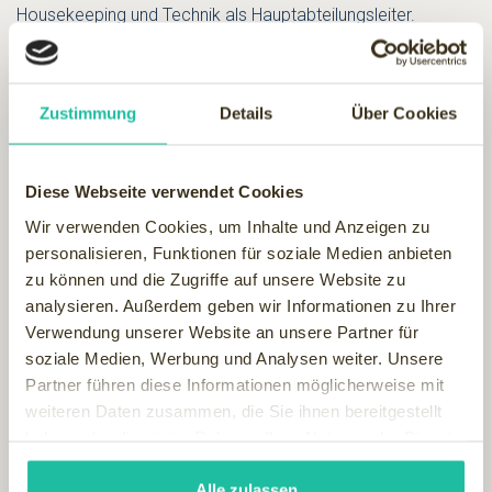
Housekeeping und Technik als Hauptabteilungsleiter.
Controlling der Kostenbereiche Beherbergung, sowie
Instandhaltung und Personalkosten. Also sehr
abwechslungsreich, aber auch anspruchsvoll.
Zustimmung
Details
Über Cookies
8.Welche lustige Anekdote aus Ihrem Berufs-Alltag können
Sie uns erzählen?
Sehr spät am Abend kam ein Herr splitter-faser-nackt an die
Diese Webseite verwendet Cookies
Rezeption, nur spärlich bedeckt mit einem kleinen
Wir verwenden Cookies, um Inhalte und Anzeigen zu
Couchekissen, dass er sich in der Lobby "ausgeborgt" hatte.
personalisieren, Funktionen für soziale Medien anbieten
Seine Geschichte war: er sei Schlafwandler und habe sich
zu können und die Zugriffe auf unsere Website zu
versehentlich ausgesperrt. Am nächsten Morgen rief jedoch
analysieren. Außerdem geben wir Informationen zu Ihrer
eine Kollegin des Herrn bei der Rezeption an, und meinte sie
Verwendung unserer Website an unsere Partner für
benötige die Zimmernummer des besagten Herren, da er
soziale Medien, Werbung und Analysen weiter. Unsere
bei ihr im Zimmer etwas habe liegen lassen, was er sicher
Partner führen diese Informationen möglicherweise mit
benötige. ;o)
weiteren Daten zusammen, die Sie ihnen bereitgestellt
haben oder die sie im Rahmen Ihrer Nutzung der Dienste
9.Welches ist Ihr persönlicher Lieblingsplatz im Hotel?
gesammelt haben.
Haben Sie ein Foto?
Alle zulassen