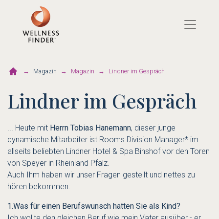
Direkt
zum
Inhalt
Magazin
Magazin
Lindner im Gespräch
Lindner im Gespräch
... Heute mit
Herrn Tobias Hanemann
, dieser junge
dynamische Mitarbeiter ist Rooms Division Manager* im
allseits beliebten Lindner Hotel & Spa Binshof vor den Toren
von Speyer in Rheinland Pfalz.
Auch Ihm haben wir unser Fragen gestellt und nettes zu
hören bekommen:
1.Was für einen Berufswunsch hatten Sie als Kind?
Ich wollte den gleichen Beruf wie mein Vater ausüber - er