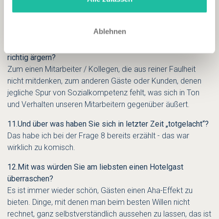
Das KlangLichtbad in der Solegrotte ist mein Lieblingsplatz -
das "auf dem Wasser schweben" ist ein irres Gefühl und
entspannt ungemein!
Ablehnen
10.Über was können Sie sich in Ihrem Berufsalltag so
richtig ärgern?
Zum einen Mitarbeiter / Kollegen, die aus reiner Faulheit
nicht mitdenken, zum anderen Gäste oder Kunden, denen
jegliche Spur von Sozialkompetenz fehlt, was sich in Ton
und Verhalten unseren Mitarbeitern gegenüber äußert.
11.
Und über was haben Sie sich in letzter Zeit „totgelacht“?
Das habe ich bei der Frage 8 bereits erzählt - das war
wirklich zu komisch.
12.Mit was würden Sie am liebsten einen Hotelgast
überraschen?
Es ist immer wieder schön, Gästen einen Aha-Effekt zu
bieten. Dinge, mit denen man beim besten Willen nicht
rechnet, ganz selbstverständlich aussehen zu lassen, das ist