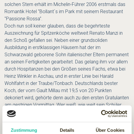
solchen Stern erhält im Michelin-Führer 2006 erstmals das
Romantik Hotel "Bollant´s im Park mit seinem Restaurant
"Passione Rossa".
Doch nun soll keiner glauben, dass die begehrteste
Auszeichnung für Spitzenköche weltweit Renato Manzi in
den Schoß gefallen sei. Neben einer grundsoliden
Ausbildung in erstklassigen Häusern hat der im
Schwarzwald geborene Sohn italienischer Eltern permanent
an seinen Fertigkeiten gearbeitet. Das gelang ihm vor allem
durch Hospitanzen bei den Größen seines Fachs, etwa bei
Heinz Winkler in Aschau, und in erster Linie bei Harald
Wohlfahrt in der Traube/Tonbach. Deutschlands bester
Koch, der vom Gault Millau mit 19,5 von 20 Punkten
dekoriert wird, gehörte denn auch zu den ersten Gratulanten
am gestrigen Vormittag. Wer weiß, wie weit sein Schüler
Manzi es noch bringt? Einer der vielen Wohlfahrt-Eleven
wurde gerade ausgezeichnet mit dem dritten Michelin-
Stern.
Zustimmung
Details
Über Cookies
Der Chef vom Passione Rossa ist überglücklich über seinen