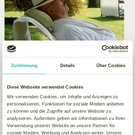
Viele Anbieter missbrauchen Begriffe, weil sie wissen, dass
potentielle Kunden sofort darauf reflektieren. Da wird ein
Zustimmung
Details
Über Cookies
schlammiger Sandkasten zur Fangostation oder ein
schimmeliger Pool schnell zum Spa-Bereich. Leider stellt
sich sowas meist erst heraus, wenn die Anreise bereits
Diese Webseite verwendet Cookies
hinter den Erholungsbedürftigen liegt. Um solche Reinfälle zu
Wir verwenden Cookies, um Inhalte und Anzeigen zu
vermeiden, bietet es sich an, vorab genau zu prüfen, in
personalisieren, Funktionen für soziale Medien anbieten
welchem Wellnesshotel der geplante Urlaub erlebt werden
zu können und die Zugriffe auf unsere Website zu
soll. Wenn Kinder mit von der Partie sind, brauchen sie eine
analysieren. Außerdem geben wir Informationen zu Ihrer
gesonderte Beschäftigung. Fahren zwei, drei Pärchen
Verwendung unserer Website an unsere Partner für
gemeinsam in den Urlaub, sind es vier bis sechs Personen
soziale Medien, Werbung und Analysen weiter. Unsere