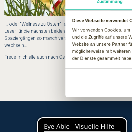
Zustimmung
Diese Webseite verwendet 
... oder "Wellness zu Ostern", eben einfach mal ein paar Tage
Wir verwenden Cookies, um I
Leser für die nächsten beiden Tage. Wenn alle "abhauen" oder a
und die Zugriffe auf unsere 
Spaziergängen so manch verändertes Eckchen, neue oder toll 
Website an unsere Partner fü
wechseln...
möglicherweise mit weiteren
Freue mich alle auch nach Ostern erholt hier wieder zu treffen.
der Dienste gesammelt habe