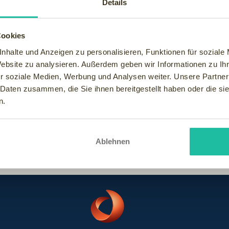
Details
Cookies
 genießen können und vielleicht sogar GLÜCK erleben, dass wünsch
nhalte und Anzeigen zu personalisieren, Funktionen für soziale
uch nur ins "Grüne" fahren, dann bleibe ich in der fast leeren S
Website zu analysieren. Außerdem geben wir Informationen zu I
renovierte Häuser, einen bunten Krokus-Teppich im Grünstreifen
r soziale Medien, Werbung und Analysen weiter. Unsere Partner
 Daten zusammen, die Sie ihnen bereitgestellt haben oder die s
n.
Ablehnen