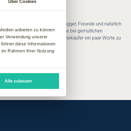
Über Cookies
e ich Euch liebe Co-Autoren, Blogger, Freunde und natürlich
 Medien anbieten zu können
tadt, genieße die Ruhe und entdecke bei gemütlichen
hrer Verwendung unserer
 und habe Zeit auch mit dem Eisverkäufer ein paar Worte zu
 führen diese Informationen
ie im Rahmen Ihrer Nutzung
Alle zulassen