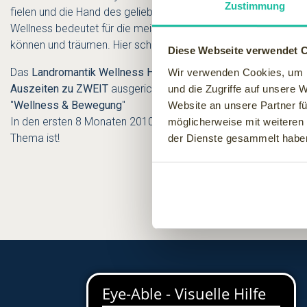
Zustimmung
fielen und die Hand des geliebten "Gegners" ergriffen. Das Kusc
Wellness bedeutet für die meisten von uns zum Beispiel Streic
können und träumen. Hier schließt sich der Kreis und wir sind 
Diese Webseite verwendet 
Das
Landromantik Wellness Hotel Oswald
im Bayrischen Wald 
Wir verwenden Cookies, um I
Auszeiten zu ZWEIT
ausgerichtet. Entsprechende Wellness-Pa
und die Zugriffe auf unsere 
"
Wellness & Bewegung
"
Website an unsere Partner fü
In den ersten 8 Monaten 2010 wurde die Rubrik "Wellness zu z
möglicherweise mit weiteren
Thema ist!
der Dienste gesammelt habe