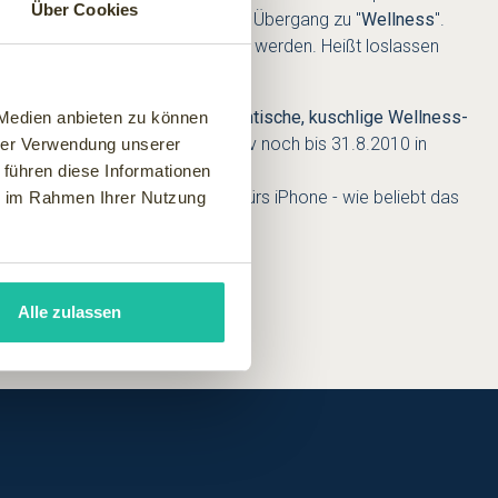
Über Cookies
ens und hier beginnt der fließende Übergang zu "
Wellness
".
vermisse. Heißt liebevoll umsorgt werden. Heißt loslassen
sein Angebot besonders auf
romantische, kuschlige Wellness-
 Medien anbieten zu können
ellness zu zweit
" und ganz aktiv noch bis 31.8.2010 in
hrer Verwendung unserer
 führen diese Informationen
wie auch auf der
Wellness-App
fürs iPhone - wie beliebt das
ie im Rahmen Ihrer Nutzung
Alle zulassen