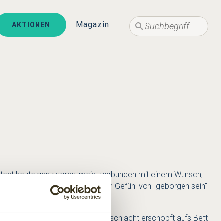
Suche
Suche
Magazin
AKTIONEN
steht heute ganz vorne, meist verbunden mit einem Wunsch,
 "schmeckt" es trotzdem nach dem Gefühl von "geborgen sein"
, oder wenn wir nach einer Kissenschlacht erschöpft aufs Bett