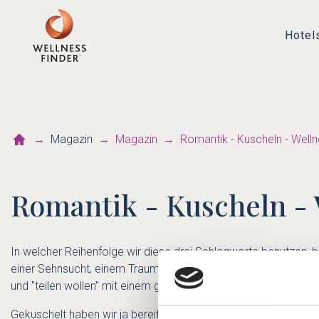
Hotel
Magazin
Magazin
Romantik - Kuscheln - Well
Romantik - Kuscheln - 
In welcher Reihenfolge wir diese drei Schlagworte benutzen, blei
einer Sehnsucht, einem Traum und seiner Definition, für jed
und "teilen wollen" mit einem geliebten Menschen - und schon 
Gekuschelt haben wir ja bereits als Kind, abends vor dem Eins