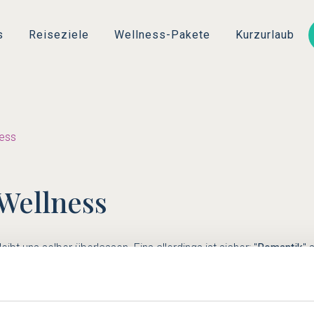
Direkt
zum
s
Reiseziele
Wellness-Pakete
Kurzurlaub
Inhalt
ness
Wellness
bt uns selber überlassen. Eins allerdings ist sicher: "
Romantik
" 
en Menschen etwas anderes. Auch wenn das Wort abstrakt ist, so
sind wir beim Wort "
kuscheln
" angelangt.
chlafen mit Mutti, beim Vorlesen mit Omi, wenn wir traurig waren