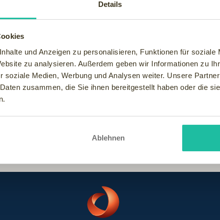
Details
heln ist ein inniges Gefühl der Ruhe, Zufriedenheit, des Wohlfühl
heleinheiten, die ich im Alltag nicht bekomme, aber schmerzlich 
wieder bei der "Romantik" und "Wellness zu zweit".
Cookies
vereint unsere drei Schlagworte in seiner Philosophie und hat 
nhalte und Anzeigen zu personalisieren, Funktionen für soziale
uschalen zum Entdecken und Buchen findet man in der Rubrik "
W
Website zu analysieren. Außerdem geben wir Informationen zu I
r soziale Medien, Werbung und Analysen weiter. Unsere Partner
weit" mit rund 145.000 Seitenaufrufen Klassensieger und zeigt - 
 Daten zusammen, die Sie ihnen bereitgestellt haben oder die s
n.
Ablehnen