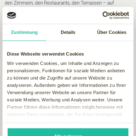
den Zimmern, den Restaurants, den Terrassen – auf
großzügige Gestaltung wurde überall viel Wert gelegt.
Natürlich auch im komplett neu entstandenen 1600 m²
großen Spa. Hier kann man sich bei verschiedenen
Massagen und kosmetischen Behandlungen verwöhnen
Zustimmung
Details
Über Cookies
lassen, wobei die Produkte von Thal`ion und Lancaster
bestes Pflegevergnügen versprechen.
Wer das zu zweit genießen möchte, bucht am besten
Diese Webseite verwendet Cookies
„Honeymoon“, eine orientalische Reise mit Rasul,
Wir verwenden Cookies, um Inhalte und Anzeigen zu
Stempelmassage, Fußmassage, Gesichtsbehandlung und
personalisieren, Funktionen für soziale Medien anbieten
vielem mehr.
zu können und die Zugriffe auf unsere Website zu
Schwimmbegeisterte bekommen leuchtende Augen bei
analysieren. Außerdem geben wir Informationen zu Ihrer
dem großen Indoor-Pool. Und es gibt auch eine
Verwendung unserer Website an unsere Partner für
Saunalandschaft.
Übrigens:
In der Außensauna verschafft
soziale Medien, Werbung und Analysen weiter. Unsere
man sich am besten Abkühlung mit einem kleinen Sprint
Partner führen diese Informationen möglicherweise mit
in die wenige Meter entfernte Ostsee.
weiteren Daten zusammen, die Sie ihnen bereitgestellt
(mit freundlicher Genehmigung der Chefredaktion von
haben oder die sie im Rahmen Ihrer Nutzung der Dienste
SpaInside.)
gesammelt haben.