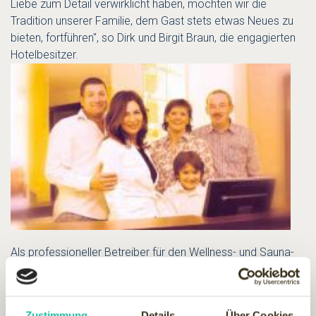
Liebe zum Detail verwirklicht haben, möchten wir die
Tradition unserer Familie, dem Gast stets etwas Neues zu
bieten, fortführen", so Dirk und Birgit Braun, die engagierten
Hotelbesitzer.
Als profes­sio­neller Betreiber für den Well­ness- und Saun­a­
be­reich im Hotel Hessenhof konnte Frank Schorn
gewonnen werden. Er ist seit 22 Jahren Masseur und seit
12 Jahren selbstständig mit vier SPA-Einrichtungen in
Zustimmung
Details
Über Cookies