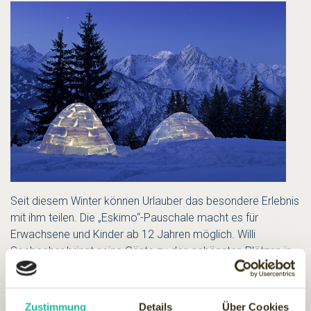
Seit diesem Winter können Urlauber das besondere Erlebnis
mit ihm teilen. Die „Eskimo“-Pauschale macht es für
Erwachsene und Kinder ab 12 Jahren möglich. Willi
Seebacher bringt seine Gäste zu den schönsten Plätzen in
den Lienzer Dolomiten, im Defereggental und im Skigebiet
Zettersfeld-Hochstein. Und zwar auf Schneeschuhen –
schließlich geht es durch tief verschneite Landschaften.
Zustimmung
Details
Über Cookies