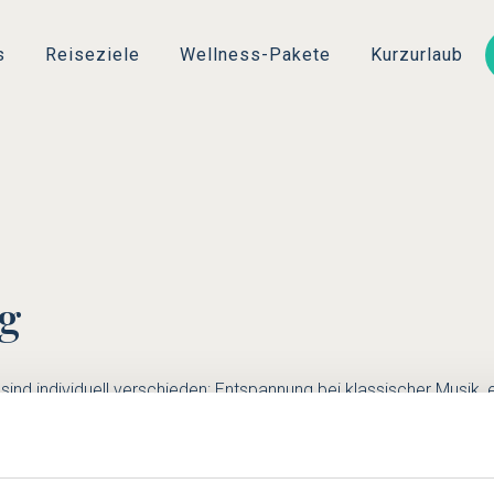
Direkt
zum
s
Reiseziele
Wellness-Pakete
Kurzurlaub
Inhalt
ng
sind individuell verschieden: Entspannung bei klassischer Musik,
ich Spaß macht. Wenn sich z. B. ein Sportmuffel mit Joggen kaste
thoden sind das autogene Training und die progressive Muskelr