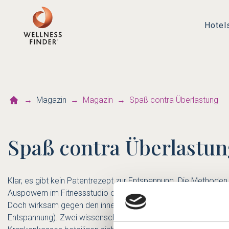
Hotel
Magazin
Magazin
Spaß contra Überlastung
Spaß contra Überlastu
Klar, es gibt kein Patentrezept zur Entspannung. Die Methoden 
Auspowern im Fitnessstudio oder, oder, oder.
Doch wirksam gegen den inneren Druck ist nur, was auch wirkl
Entspannung). Zwei wissenschaftlich erprobte Entspannungsme