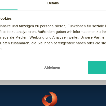
tvoller und natürlich einfacher sind die eigenen Hobbys als "Aus
Details
 in eigene kleine 3D-Welten abtauchen - der Spaß-Faktor muss 
Cookies
einem persönlichen Wellness-Tipp:
nhalte und Anzeigen zu personalisieren, Funktionen für soziale
: Gute Ernährung, ausreichend Schlaf, viel Bewegung und vor allem:
Website zu analysieren. Außerdem geben wir Informationen zu I
esund und nicht ganz ausgelaugt ist."
r soziale Medien, Werbung und Analysen weiter. Unsere Partner
icht mehr loslassen kann, hilft auch die tollste Wellnesspauscha
 Daten zusammen, die Sie ihnen bereitgestellt haben oder die s
n.
izeit füllen.
Ablehnen