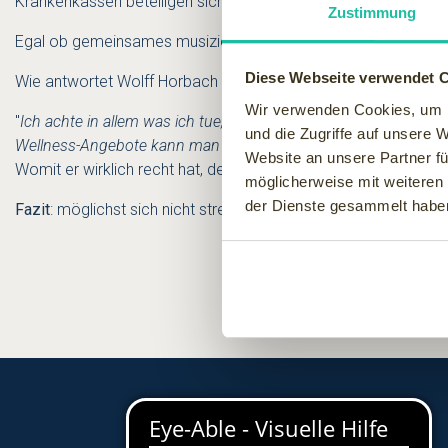
Krankenkassen beteiligen sich an den Kosten. Aber schöner, lus
Zustimmung
Egal ob gemeinsames musizieren, malen, kochen oder wie ich
Diese Webseite verwendet 
Wie antwortet Wolff Horbach so treffend bei der Frage nach s
Wir verwenden Cookies, um I
"
Ich achte in allem was ich tue, darauf, das Wohlsein zu fördern
und die Zugriffe auf unsere 
Wellness-Angebote kann man nur richtig genießen, wenn man g
Website an unsere Partner fü
Womit er wirklich recht hat, denn wenn man vor lauter Stress n
möglicherweise mit weiteren
der Dienste gesammelt habe
Fazit
: möglichst sich nicht stressen lassen und mit Spaß die Fre