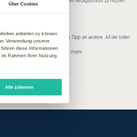
gleichsventil" zum allgegenwärtigen Alltagsstress zu nutzen.
Über Cookies
passen.
 Medien anbieten zu können
 wenig Stress. Das ist auch mein Tipp an andere. All die tollen
hrer Verwendung unserer
 führen diese Informationen
le in bestem Wohlfühlambiente nix mehr.
ie im Rahmen Ihrer Nutzung
Alle zulassen