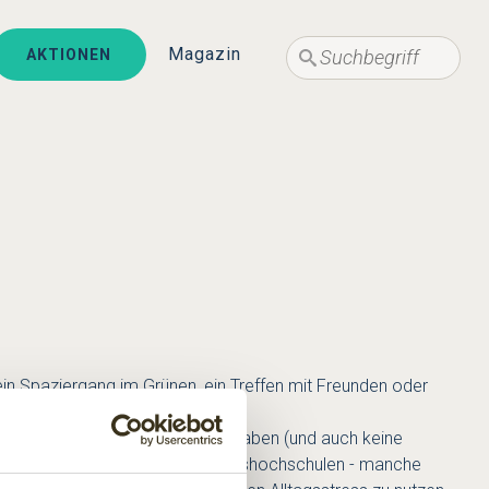
Suche
Suche
Magazin
AKTIONEN
 ein Spaziergang im Grünen, ein Treffen mit Freunden oder
it, wird er daran keine Freude haben (und auch keine
elaxation. Kurse gibt es an Volkshochschulen - manche