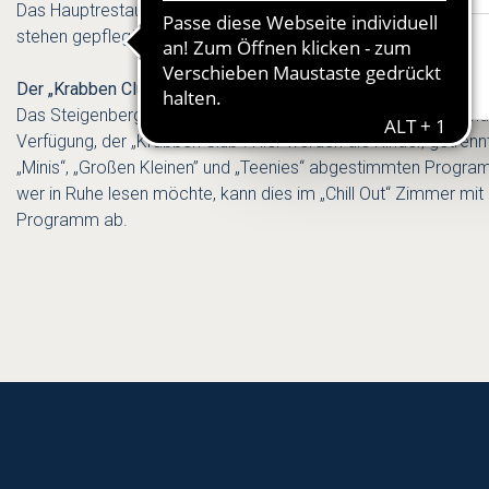
Das Hauptrestaurant „Lilienthal“ bietet leichte, saisonale Spe
stehen gepflegte Drinks auf der Karte, und im Spa Bistro „Hii
Der „Krabben Club“ – for Kids only!
Das Steigenberger Grandhotel and Spa hat einen eigenen Kinde
Verfügung, der „Krabben Club“. Hier werden die Kinder, getren
„Minis“, „Großen Kleinen” und „Teenies“ abgestimmten Progr
wer in Ruhe lesen möchte, kann dies im „Chill Out“ Zimmer mit
Programm ab.