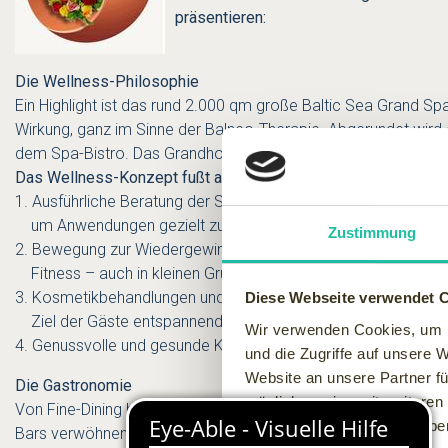
präsentieren:
Die Wellness-Philosophie
Ein Highlight ist das rund 2.000 qm große Baltic Sea Grand S
Wirkung, ganz im Sinne der Balneo-Therapie. Abgerundet wir
dem Spa-Bistro. Das Grandhotel setzt beim Thema Wellness auf
Das Wellness-Konzept fußt auf vier Säulen:
1. Ausführliche Beratung der Spa-Besucher mit Vitalitätscheck
um Anwendungen gezielt zu empfehlen.
Zustimmung
2. Bewegung zur Wiedergewinnung oder Verbesserung der kör
Fitness – auch in kleinen Gruppen oder mit einem Personal T
3. Kosmetikbehandlungen und Massagen, die je nach dem an
Diese Webseite verwendet 
Ziel der Gäste entspannend oder belebend auf Körper und Ge
Wir verwenden Cookies, um I
4. Genussvolle und gesunde Küche des Steigenberger Grandh
und die Zugriffe auf unsere 
Website an unsere Partner fü
Die Gastronomie
möglicherweise mit weiteren
Von Fine-Dining bis zum Bistro an der Strandpromenade – im S
der Dienste gesammelt habe
Bars verwöhnen lassen. Klassische Cross over Küche mit regi