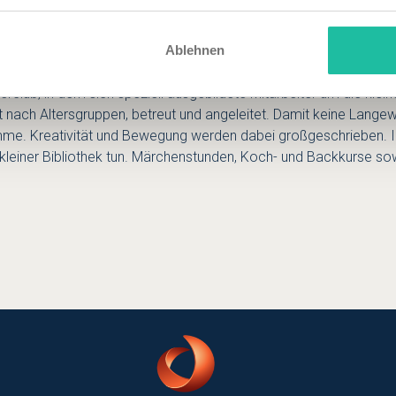
isen, während das Bistro & Bar „Waterfront“ mit internationaler B
umaa“ – benannt nach der zweitgrößten Insel Estlands – werden le
Ablehnen
rclub, in dem sich speziell ausgebildete Mitarbeiter um die kle
nt nach Altersgruppen, betreut und angeleitet. Damit keine Lang
amme. Kreativität und Bewegung werden dabei großgeschrieben. 
 kleiner Bibliothek tun. Märchenstunden, Koch- und Backkurse sow