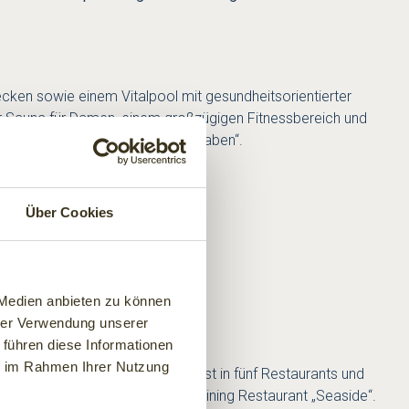
ecken sowie einem Vitalpool mit gesundheitsorientierter
r Sauna für Damen, einem großzügigen Fitnessbereich und
püren – und ganz für sich Zeit haben“.
Über Cookies
 Medien anbieten zu können
hrer Verwendung unserer
 führen diese Informationen
ie im Rahmen Ihrer Nutzung
n Regeln der kulinarischen Kunst in fünf Restaurants und
hte-Gerichten gibt es im Fine-Dining Restaurant „Seaside“.