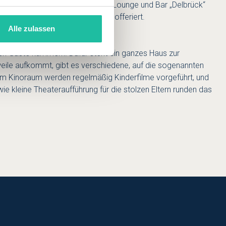
istroküche aufwartet. In der Lobby Lounge und Bar „Delbrück“
ichte Küche und Wellness-Drinks offeriert.
Alle zulassen
inen Gäste kümmern. Dafür steht ein ganzes Haus zur
eweile aufkommt, gibt es verschiedene, auf die sogenannten
Im Kinoraum werden regelmäßig Kinderfilme vorgeführt, und
ie kleine Theateraufführung für die stolzen Eltern runden das