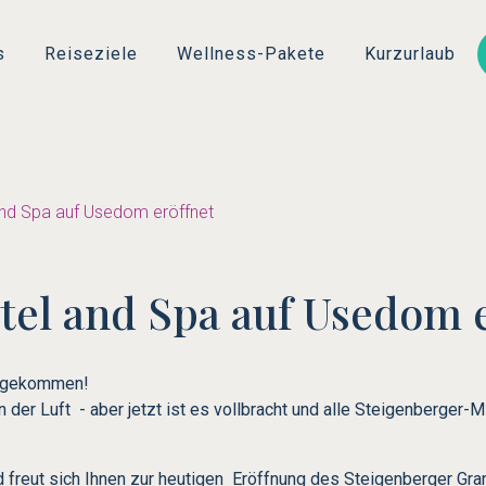
Direkt
zum
s
Reiseziele
Wellness-Pakete
Kurzurlaub
Inhalt
and Spa auf Usedom eröffnet
el and Spa auf Usedom e
st gekommen!
n der Luft - aber jetzt ist es vollbracht und alle Steigenberger-
d freut sich Ihnen zur heutigen Eröffnung des Steigenberger Gr