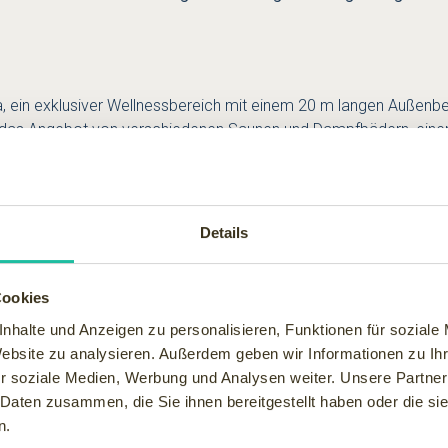
pa, ein exklusiver Wellnessbereich mit einem 20 m langen Außenb
d das Angebot von verschiedenen Saunen und Dampfbädern, eine
 Individualität, gemäß des Spa Mottos „Sich selbst erfahren – s
,
Details
perlichen
rainer.
gestrebten
Cookies
ist einwirken.
nhalte und Anzeigen zu personalisieren, Funktionen für soziale
otel and Spa.
Website zu analysieren. Außerdem geben wir Informationen zu I
r soziale Medien, Werbung und Analysen weiter. Unsere Partner
 Daten zusammen, die Sie ihnen bereitgestellt haben oder die s
teigenberger Grandhotel and Spa können die Gäste sich nach alle
n.
onalem Touch und einer großen Auswahl an Fisch- und Meeresfrüc