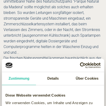
unmittelbarer Nähe des Naturschutzparks "Parque Natural
da Madeira" sollte möglichst als solches auch erhalten
bleiben. So wurden Leitungen sorgfältiger isoliert,
stromsparende Geräte und Maschinen eingebaut, ein
Zimmerschlüsselkartensystem installiert, das beim
Verlassen des Zimmers, oder in der Nacht, den Stromkreis
unterbricht (ausgenommen Kühlschrank) auch Sparlampen
wurden eingedreht, digitale Dosiergeräte und
Computerprogramme hielten in der Wäscherei Einzug und
und und...
Die frischen Nahrungsmittel kommen hauptsächlich aus der
direkten Umgebung ohne lange Transportwege und
organische Küchenabfälle werden täglich an die Tiere der
Bauern verfüttert. Das Personal wurde sensibilisiert und
Zustimmung
Details
Über Cookies
besonders geschult und auch den Gästen wird die
Philosophie nahe gebracht.
Die internationale Umweltzertifizierung für Dienstleistung und
Diese Webseite verwendet Cookies
Beherbergung NP EN ISO 14001 wurde der Anlage bereits
Wir verwenden Cookies, um Inhalte und Anzeigen zu
im Jahr 2002 verliehen, gefolgt von der Zertifizierung