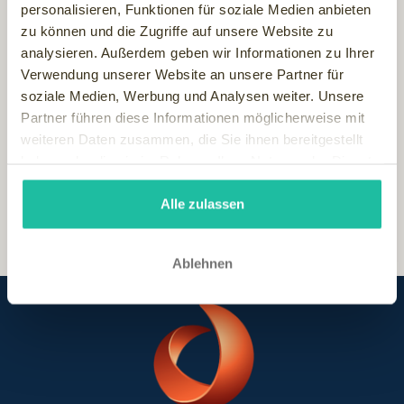
personalisieren, Funktionen für soziale Medien anbieten
"Ecohotel" vom TÜV Rheinland im Mai 2003. Das Jardim
zu können und die Zugriffe auf unsere Website zu
Atlantico erhielt im Laufe der Jahre verschiedene
analysieren. Außerdem geben wir Informationen zu Ihrer
Umweltauszeichnungen wie z.B. den "Umweltchampion"
Verwendung unserer Website an unsere Partner für
von World of TUI, den "Sustainable Tourism Award" von
soziale Medien, Werbung und Analysen weiter. Unsere
First Choice oder den "Green Globe" sowie 8 "Hollys" -
Partner führen diese Informationen möglicherweise mit
Auszeichnung für die Qualität der Dienstleistung - von World
weiteren Daten zusammen, die Sie ihnen bereitgestellt
of TUI.
haben oder die sie im Rahmen Ihrer Nutzung der Dienste
gesammelt haben.
Alle zulassen
Ablehnen