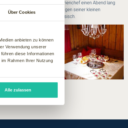
as ungeteilte Vergnügen, den Küchenchef einen Abend lang
ter schauen zu können. Vor den Augen seiner kleinen
Über Cookies
onell-bayerisch oder modern-klassisch.
ein Fleisch- oder
 Medien anbieten zu können
ve Biere und besondere
hrer Verwendung unserer
des „Hüttchens“. Denn als es
 führen diese Informationen
ie im Rahmen Ihrer Nutzung
Alle zulassen