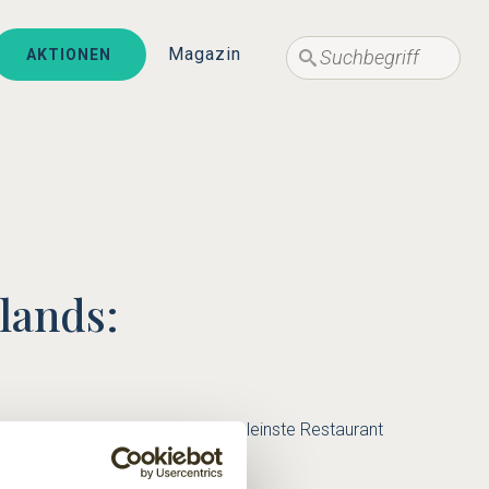
Suche
Suche
Magazin
AKTIONEN
lands:
d. Und es ist das wahrscheinlich kleinste Restaurant