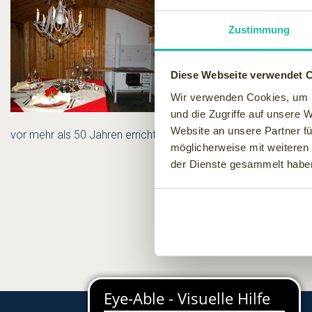
Im „Hüttchen“ in Bodenmais
ganz für sich alleine zu ha
Zustimmung
Gästeschar bereitet der Mai
Wer bei der Zubereitung sei
Diese Webseite verwendet 
Käsefondue bestellen.
Wir verwenden Cookies, um I
Abgerundet wird das kulinar
und die Zugriffe auf unsere 
Digestifs. Zum romantischen
Website an unsere Partner fü
vor mehr als 50 Jahren errichtet wurde, diente es Waldarbeite
möglicherweise mit weiteren
der Dienste gesammelt habe