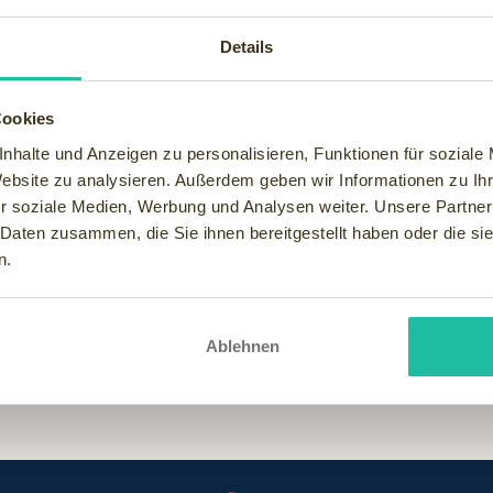
, teil des Wellness- und Vitalhotels Böhmhof, haben Gourmets d
ben und ihm beim brutzeln, braten und blanchieren über die Schul
Details
tre de Cuisine ein mehrgängiges Menü vor, je nach Gusto traditi
nes Festmahls selbst Hand anlegen möchte, kann alternativ auch 
Cookies
nhalte und Anzeigen zu personalisieren, Funktionen für soziale
ische Erlebnis durch ausgewählte Aperitifs, edle Weine, exclusi
Website zu analysieren. Außerdem geben wir Informationen zu I
 Dinnerabend zu zweit - oder viert - passt auch die Geschichte 
r soziale Medien, Werbung und Analysen weiter. Unsere Partner
rn, Jägern und Förstern als Unterschlupf bei Unwettern
 Daten zusammen, die Sie ihnen bereitgestellt haben oder die s
n.
Ablehnen