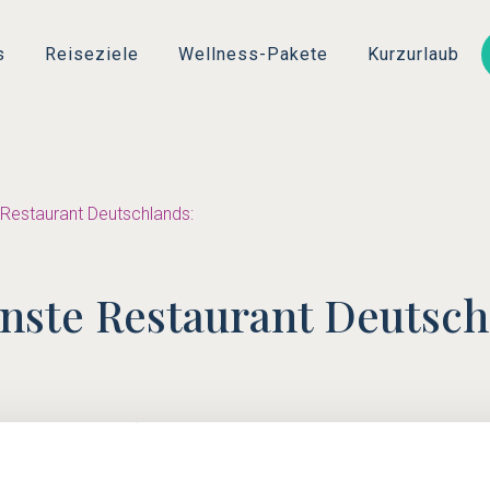
Direkt
zum
s
Reiseziele
Wellness-Pakete
Kurzurlaub
Inhalt
 Restaurant Deutschlands:
inste Restaurant Deutsch
bietet maximal Platz für 4 Personen. Es liegt einsam am Waldesran