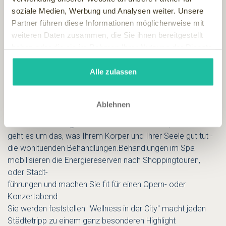
soziale Medien, Werbung und Analysen weiter. Unsere
Partner führen diese Informationen möglicherweise mit
weiteren Daten zusammen, die Sie ihnen bereitgestellt
haben oder die sie im Rahmen Ihrer Nutzung der Dienste
Das Hotel Le Palais empfängt Sie mit dem besonderen Flair
gesammelt haben.
der Jahrhundert-wende, eine - besonders in Prag - beliebte
Alle zulassen
Kunstepoche. Gemeinsam mit dem Concierge können
Sie eine Stadtführung oder den Ausflug in die Umgebung für
den nächsten Tag planen und buchen lassen. Für den
Ablehnen
späten Nachmittag lassen Sie sich am Besten bereits die
beiden Behandlungstermin im SPA reservieren, denn dort
geht es um das, was Ihrem Körper und Ihrer Seele gut tut -
die wohltuenden Behandlungen.Behandlungen im Spa
mobilisieren die Energiereserven nach Shoppingtouren,
oder Stadt-
führungen und machen Sie fit für einen Opern- oder
Konzertabend.
Sie werden feststellen "Wellness in der City" macht jeden
Städtetripp zu einem ganz besonderen Highlight