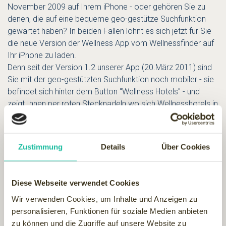
November 2009 auf Ihrem iPhone - oder gehören Sie zu
denen, die auf eine bequeme geo-gestütze Suchfunktion
gewartet haben? In beiden Fällen lohnt es sich jetzt für Sie
die neue Version der Wellness App vom Wellnessfinder auf
Ihr iPhone zu laden.
Denn seit der Version 1.2 unserer App (20.März 2011) sind
Sie mit der geo-gestützten Suchfunktion noch mobiler - sie
befindet sich hinter dem Button "Wellness Hotels" - und
zeigt Ihnen per roten Stecknadeln wo sich Wellnesshotels in
Ihrer Nähe (Standort) befinden. Nadelkopf antippen und
Hotename erscheint.
Zustimmung
Details
Über Cookies
Sie wollen wissen in welcher Umgebung sich Ihr Wunsch
Wellnesshotel befindet? Auch kein Problem egal ob
Satelliten-, Gelände- oder Karten-Ansicht unter "...mehr"
Diese Webseite verwendet Cookies
entdecken Sie die Umgebungskartes des ausgewählten
Hotels und können sich schon mal vorab mobil ein echtes
Wir verwenden Cookies, um Inhalte und Anzeigen zu
Bild von der Gegend machen.
personalisieren, Funktionen für soziale Medien anbieten
zu können und die Zugriffe auf unsere Website zu