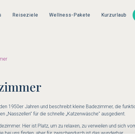
Direkt
zum
s
Reiseziele
Wellness-Pakete
Kurzurlaub
Inhalt
mer
ezimmer
 den 1950er Jahren und beschreibt kleine Badezimmer, die funkti
en „Nasszellen" für die schnelle „Katzenwäsche" ausgedient.
dezimmer. Hier ist Platz, um zu relaxen, zu verweilen und sich vo
Sie bei uns finden, aber für zwischendurch ist das wunderbar.