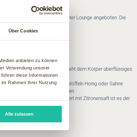
rlwannen und zum Beispiel eine Water Lounge angeboten. Die
Über Cookies
 Medien anbieten zu können
hrer Verwendung unserer
den Stoff-wechsel auf Trab, entzieht dem Körper überflüssiges
 führen diese Informationen
 Ergebnis.
ie im Rahmen Ihrer Nutzung
adewasser (vorher mit sechs Esslöffeln Honig oder Sahne
 ganz schnell fit und munter machen.
e Gipfel ist Wasser - angereichert mit Zitronensaft ist es der
Alle zulassen