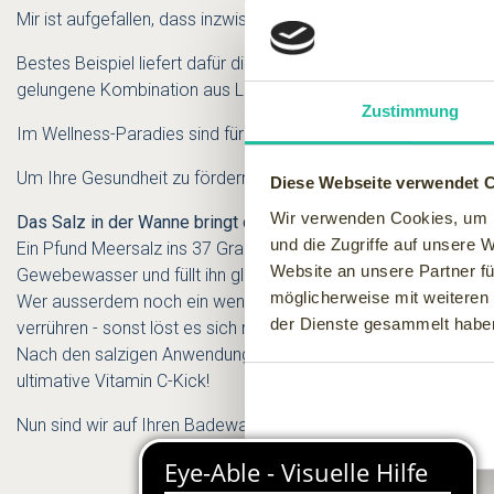
Mir ist aufgefallen, dass inzwischen sehr viele Hersteller eig
Bestes Beispiel liefert dafür die
Firma Hoesch
. Auf der Websit
gelungene Kombination aus Loungeliege und Whirlpool lässt 
Zustimmung
Im Wellness-Paradies sind für Sie die Türen geöffnet und hier
Um Ihre Gesundheit zu fördern, veröffentlichen wir für Sie ei
Diese Webseite verwendet 
Wir verwenden Cookies, um I
Das Salz in der Wanne bringt den Stoffwechsel auf Trab!
und die Zugriffe auf unsere 
Ein Pfund Meersalz ins 37 Grad warme Wasser schütten und dan
Website an unsere Partner fü
Gewebewasser und füllt ihn gleichzeitig mit Mineralstoffen und
möglicherweise mit weiteren
Wer ausserdem noch ein wenig ätherischen Duft mit dem Bad 
der Dienste gesammelt habe
verrühren - sonst löst es sich nicht im Wasser). Bergamotte, 
Nach den salzigen Anwendungen unbedingt viel Trinken. Das ents
ultimative Vitamin C-Kick!
Nun sind wir auf Ihren Badewannen-Tipp gespannt.