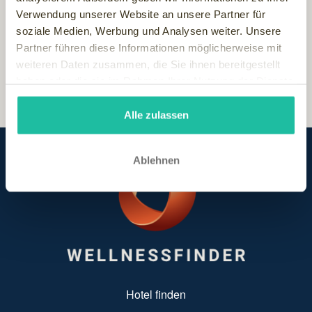
Außerdem wird auch das Navigieren innerhalb des
Verwendung unserer Website an unsere Partner für
Wellnessfinder leichter und übersichtlicher.
soziale Medien, Werbung und Analysen weiter. Unsere
Partner führen diese Informationen möglicherweise mit
weiteren Daten zusammen, die Sie ihnen bereitgestellt
haben oder die sie im Rahmen Ihrer Nutzung der Dienste
gesammelt haben.
Alle zulassen
Ablehnen
SUBFOOTER MENU
Hotel finden