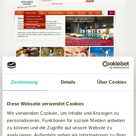
Zustimmung
Details
Über Cookies
Hier schon mal ein paar Veränderungen:
Diese Webseite verwendet Cookies
-
Hotel des Monats
mit großem Bild direkt auf der Startseite
Wir verwenden Cookies, um Inhalte und Anzeigen zu
-
Such-Möglichkeiten
an exponierter Stelle schnell zu finden
personalisieren, Funktionen für soziale Medien anbieten
- Navigation
"verschlankt" und klarer struckturiert
zu können und die Zugriffe auf unsere Website zu
-
News
mit separatem "Reiter" damit schneller entdeckt
analysieren. Außerdem geben wir Informationen zu Ihrer