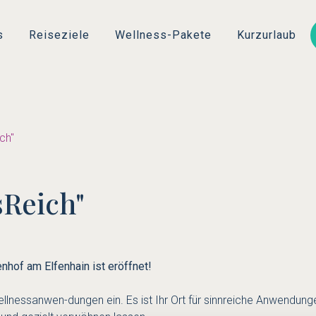
Direkt
zum
s
Reiseziele
Wellness-Pakete
Kurzurlaub
Inhalt
ch"
sReich"
nhof am Elfenhain ist eröffnet!
Wellnessanwen-dungen ein. Es ist Ihr Ort für sinnreiche Anwendu