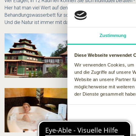
vier Etagen, in 12 Räumen können Sie sich individuell beraten 
Hier hat man viel Wert auf den Einbau von natürlichen Material
Behandlungswasserbett für schwebendes Liegen und die spezie
Und die Natur ist immer mit dabei, denn der Blick aus allen R
Zustimmung
Diese Webseite verwendet 
Wir verwenden Cookies, um I
und die Zugriffe auf unsere 
Website an unsere Partner fü
möglicherweise mit weiteren
der Dienste gesammelt habe