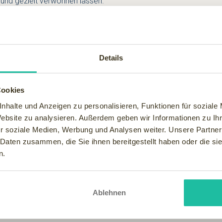
- und gezielt verwöhnen lassen.
ien gelegt. Öffnen Sie die Tür und fühlen Sie die heimelige Atmo
lle Wellnesswanne sind der professionelle Rahmen für Ihr Wohl
äumen bietet einen atemberaubenden Blick auf die umliegende Bay
Details
Cookies
nhalte und Anzeigen zu personalisieren, Funktionen für soziale
Website zu analysieren. Außerdem geben wir Informationen zu I
r soziale Medien, Werbung und Analysen weiter. Unsere Partner
 Daten zusammen, die Sie ihnen bereitgestellt haben oder die s
n.
Ablehnen