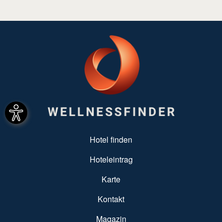
SUBFOOTER MENU
Hotel finden
Hoteleintrag
Karte
Kontakt
Magazin