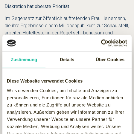
Diskretion hat oberste Priorität
Im Gegensatz zur öffentlich auftretenden Frau Heinemann,
die ihre Ergebnisse einem Millionenpublikum zur Schau stellt,
arbeiten Hoteltester in der Regel sehr behutsam und
vertraulich. Der Internetauftritt der Deutschen Akademie ist
sehr minimalistisch gehalten. Unter einem kurzen Text zur
Akademie sind lediglich zwei Fotos vom Präsidenten und
Zustimmung
Details
Über Cookies
dem Geschäftsführer zu finden. Die Akademie verhält sich
sehr diskret, bereits vor dem Interview macht Herr
Kretschmer deutlich:
Diese Webseite verwendet Cookies
„Ich werde Ihnen keine Bilder, keine Namen, keine Orte,
Wir verwenden Cookies, um Inhalte und Anzeigen zu
keine Auftraggeber geben.“
personalisieren, Funktionen für soziale Medien anbieten
zu können und die Zugriffe auf unsere Website zu
Trotz der Diskretion war es dem Geschäftsführer möglich,
analysieren. Außerdem geben wir Informationen zu Ihrer
uns auf eine sehr offene und ausführliche Weise ein
Verwendung unserer Website an unsere Partner für
realistisches Bild über die Arbeit und Ausbildung eines
soziale Medien, Werbung und Analysen weiter. Unsere
Hoteltesters zu vermitteln.
Partner führen diese Informationen möglicherweise mit