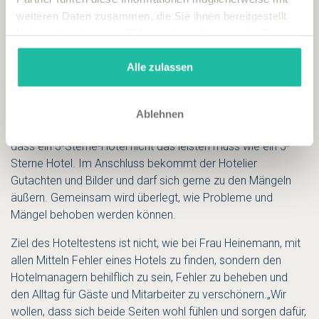
Hoteltester vs. Hotel?
weiteren Daten zusammen, die Sie ihnen bereitgestellt
haben oder die sie im Rahmen Ihrer Nutzung der Dienste
Die wichtigste Information voran: Hoteltester arbeiten nicht
gesammelt haben.
gegen das Hotel! Ein Hoteltester stellt sich auf ein Hotel ein.
Alle zulassen
Er hat eine Vorlage mit etwa 300 Kriterien, die er anpasst an
die Bedingungen des Landes, die Kultur, das Preis-Leistungs-
Verhältnis und vieles mehr. Im Gegensatz zu einer
Ablehnen
selbsternannten Hoteltesterin, weiß ein ausgebildeter Tester,
dass ein 3-Sterne-Hotel nicht das leisten muss wie ein 5-
Sterne Hotel. Im Anschluss bekommt der Hotelier
Gutachten und Bilder und darf sich gerne zu den Mängeln
äußern. Gemeinsam wird überlegt, wie Probleme und
Mängel behoben werden können.
Ziel des Hoteltestens ist nicht, wie bei Frau Heinemann, mit
allen Mitteln Fehler eines Hotels zu finden, sondern den
Hotelmanagern behilflich zu sein, Fehler zu beheben und
den Alltag für Gäste und Mitarbeiter zu verschönern.„Wir
wollen, dass sich beide Seiten wohl fühlen und sorgen dafür,