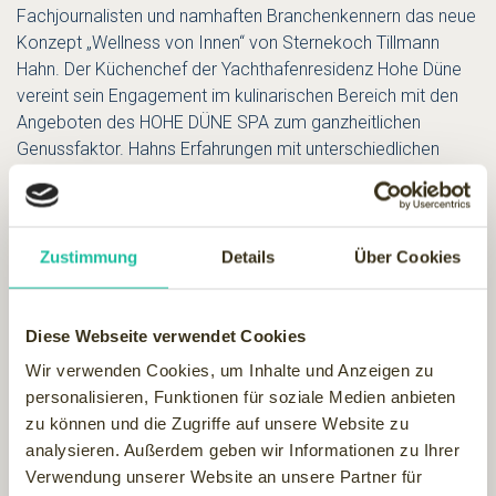
Fachjournalisten und namhaften Branchenkennern das neue
Konzept „Wellness von Innen“ von Sternekoch Tillmann
Hahn. Der Küchenchef der Yachthafenresidenz Hohe Düne
vereint sein Engagement im kulinarischen Bereich mit den
Angeboten des HOHE DÜNE SPA zum ganzheitlichen
Genussfaktor. Hahns Erfahrungen mit unterschiedlichen
Kochkulturen rund um den Globus sowie das Konzept der
„HOHE DÜNE SPA Weltreise“ bieten den Gästen intensive,
tief gehende Wohlfühlerlebnisse für Sinne, Seele und Körper.
Für die Yachthafenresidenz ist die Auszeichnung die dritte in
Zustimmung
Details
Über Cookies
diesem Jahr. Erst im September wurde sie als „Bestes
Tagungshotel Deutschlands“ in der Kategorie „Events“
gekürt. Bereits im Februar erhielten die Hotelrestaurants Da
Diese Webseite verwendet Cookies
Mario, Brasserie, Newport Fisch und Amarillo Steak eine
Wir verwenden Cookies, um Inhalte und Anzeigen zu
Auszeichnung des Gastroführers „Der Große Restaurant &
personalisieren, Funktionen für soziale Medien anbieten
Hotel Guide“ für das gute Preis-/Leistungsverhältnis sowie
zu können und die Zugriffe auf unsere Website zu
die eindrucksvolle und authentische Atmosphäre. Das
analysieren. Außerdem geben wir Informationen zu Ihrer
Gourmet-Restaurant „Der Butt“ trägt den Titel „Restaurant
Verwendung unserer Website an unsere Partner für
des Jahres 2011“.