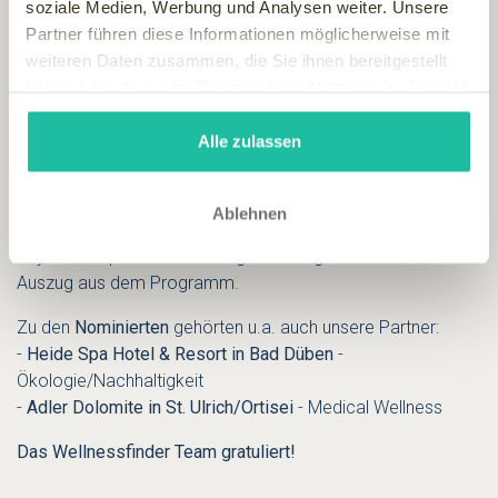
soziale Medien, Werbung und Analysen weiter. Unsere
Partner führen diese Informationen möglicherweise mit
In dert Kategorie "
Medical Wellness
" wurde ein weiteres
weiteren Daten zusammen, die Sie ihnen bereitgestellt
Wellnessfinder Partnerhotel - das
Steigenberger Hotel Der
haben oder die sie im Rahmen Ihrer Nutzung der Dienste
Sonnenhof
mit einer
Aphrodite
ausgezeichnet. Das Hotel in
gesammelt haben.
Bad Wörishofen hat es sich zur Aufgabe gemacht, die
Alle zulassen
Gesundheitslehre von Pfarrer Sebastian Kneipp in die
Moderne zu überführen und fortzusetzen. Doch das
Medical-Wellness-Angebot beinhaltet weit mehr als die
Ablehnen
traditionelle Wasserkur: Medizinische Check-ups,
Physiotherapie und Ernährungsberatung sind nur ein kleiner
Auszug aus dem Programm.
Zu den
Nominierten
gehörten u.a. auch unsere Partner:
-
Heide Spa Hotel & Resort in Bad Düben
-
Ökologie/Nachhaltigkeit
-
Adler Dolomite in St. Ulrich/Ortisei
- Medical Wellness
Das Wellnessfinder Team gratuliert!